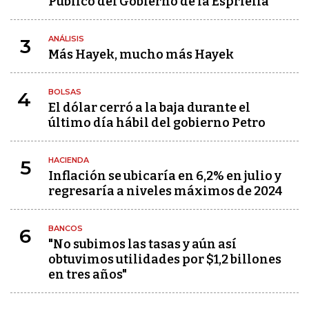
Público del Gobierno de la Espriella
ANÁLISIS
3
Más Hayek, mucho más Hayek
BOLSAS
4
El dólar cerró a la baja durante el
último día hábil del gobierno Petro
HACIENDA
5
Inflación se ubicaría en 6,2% en julio y
regresaría a niveles máximos de 2024
BANCOS
6
"No subimos las tasas y aún así
obtuvimos utilidades por $1,2 billones
en tres años"