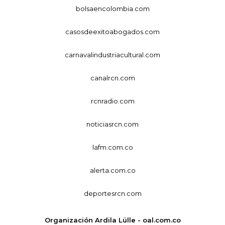
bolsaencolombia.com
casosdeexitoabogados.com
carnavalindustriacultural.com
canalrcn.com
rcnradio.com
noticiasrcn.com
lafm.com.co
alerta.com.co
deportesrcn.com
Organización Ardila Lülle - oal.com.co