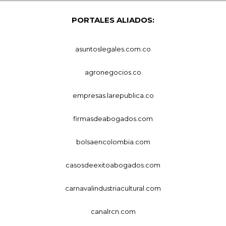
PORTALES ALIADOS:
asuntoslegales.com.co
agronegocios.co
empresas.larepublica.co
firmasdeabogados.com
bolsaencolombia.com
casosdeexitoabogados.com
carnavalindustriacultural.com
canalrcn.com