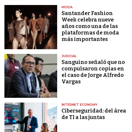
MODA
Santander Fashion
Week celebra nueve
años como una de las
plataformas de moda
más importantes
JUDICIAL
Sanguino señaló que no
compulsaron copias en
el caso de Jorge Alfredo
Vargas
INTERNET ECONOMY
Ciberseguridad: del área
de TI a las juntas