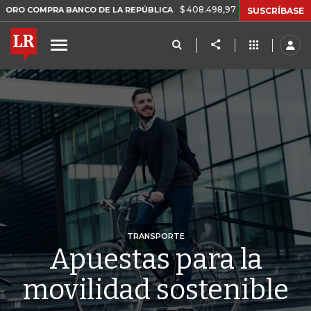
$ 408.498,97
+$ 8.753,81
+2,19%
PRA BANCO DE LA REPÚBLICA
T
SUSCRÍBASE
TRANSPORTE
Apuestas para la
movilidad sostenible