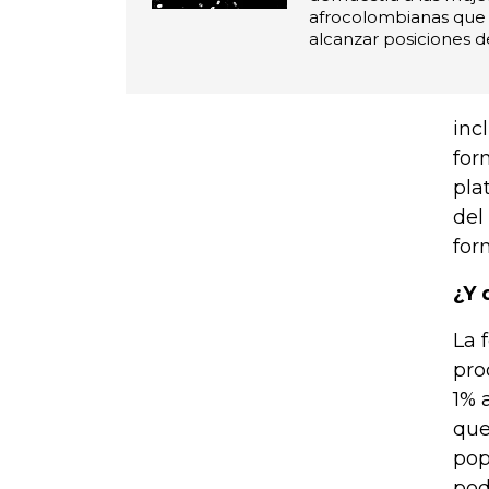
afrocolombianas que 
alcanzar posiciones de
inc
for
pla
del
for
¿Y 
La 
pro
1% 
que
pop
pod