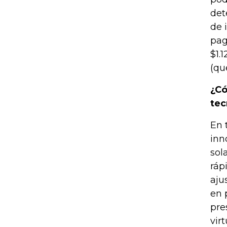
det
de 
pag
$1.
(qu
¿Có
tec
En 
inn
sol
ráp
aju
en 
pre
vir