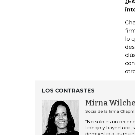
¿Es
int
Cha
fir
lo 
des
clú
con
otr
LOS CONTRASTES
Mirna Wilch
Socia de la firma Chapm
“No solo es un recon
trabajo y trayectoria, 
demuestra a las muje