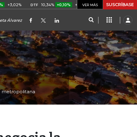
SUSCRÍBASE
%
10,34%
+0,10%
+0,98%
$ 416,86
+$ 0,05
+0,01
DTF
UVR
VER MÁS
eta Álvarez
ea metropolitana