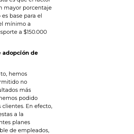
un mayor porcentaje
 es base para el
 el mínimo a
ansporte a $150.000
e adopción de
nto, hemos
rmitido no
sultados más
 hemos podido
clientes. En efecto,
stas a la
ntes planes
able de empleados,