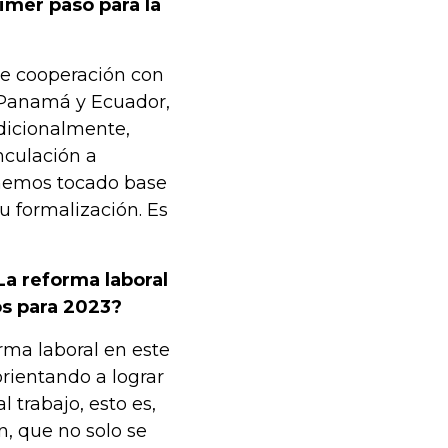
imer paso para la
de cooperación con
, Panamá y Ecuador,
Adicionalmente,
nculación a
 hemos tocado base
u formalización. Es
La reforma laboral
os para 2023?
rma laboral en este
rientando a lograr
l trabajo, esto es,
, que no solo se