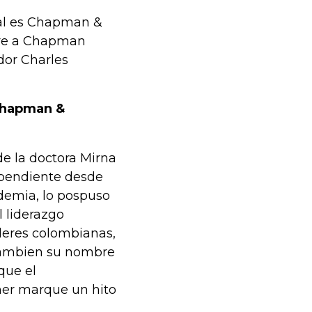
al es Chapman &
bre a Chapman
dor Charles
 Chapman &
de la doctora Mirna
 pendiente desde
ndemia, lo pospuso
 liderazgo
deres colombianas,
cambien su nombre
 que el
er marque un hito