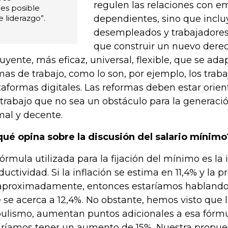
regulen las relaciones con 
es posible
 liderazgo”.
dependientes, sino que incluy
desempleados y trabajadores
que construir un nuevo dere
luyente, más eficaz, universal, flexible, que se ada
mas de trabajo, como lo son, por ejemplo, los traba
taformas digitales. Las reformas deben estar orie
 trabajo que no sea un obstáculo para la generac
mal y decente.
qué opina sobre la discusión del salario mínimo
fórmula utilizada para la fijación del mínimo es la 
ductividad. Si la inflación se estima en 11,4% y la 
aproximadamente, entonces estaríamos hablando 
 se acerca a 12,4%. No obstante, hemos visto que l
ulismo, aumentan puntos adicionales a esa fórmul
ríamos tener un aumento de 15%. Nuestra propuest