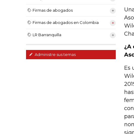
Una
Firmas de abogados
Aso
Firmas de abogados en Colombia
Wil
Cha
LR Barranquilla
¿A 
Aso
Administre sus temas
Es 
Wil
201
has
fem
con
par
nom
sign