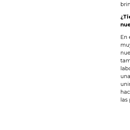
bri
¿Ti
nue
En 
muy
nue
tam
lab
una
uni
hac
las