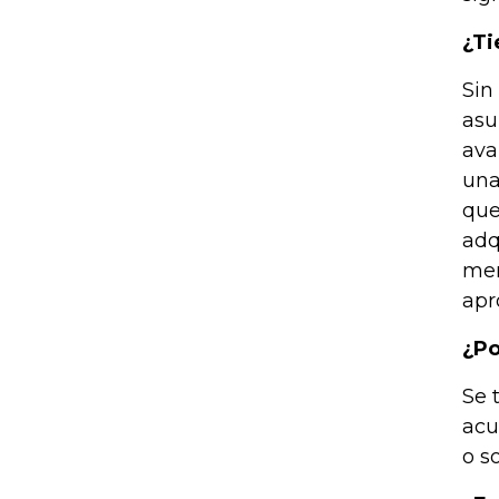
¿Ti
Sin
asu
ava
una
que
adq
mer
apr
¿Po
Se 
acu
o s