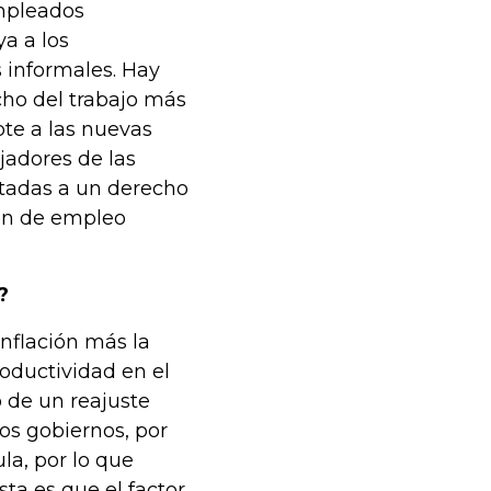
empleados
a a los
 informales. Hay
cho del trabajo más
pte a las nuevas
jadores de las
ntadas a un derecho
ión de empleo
?
inflación más la
productividad en el
de un reajuste
os gobiernos, por
a, por lo que
a es que el factor