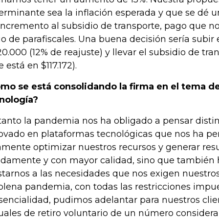
erminante sea la inflación esperada y que se dé 
incremento al subsidio de transporte, pago que no
o de parafiscales. Una buena decisión sería subir
120.000 (12% de reajuste) y llevar el subsidio de tr
e está en $117.172).
mo se está consolidando la firma en el tema d
nología?
tanto la pandemia nos ha obligado a pensar disti
ovado en plataformas tecnológicas que nos ha pe
amente optimizar nuestros recursos y generar re
idamente y con mayor calidad, sino que también
starnos a las necesidades que nos exigen nuestros 
plena pandemia, con todas las restricciones impue
sencialidad, pudimos adelantar para nuestros clie
tuales de retiro voluntario de un número consider