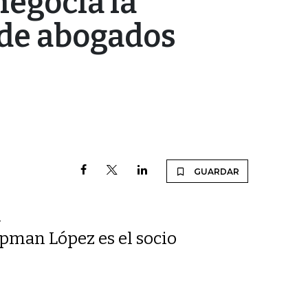
egocia la
 de abogados
GUARDAR
l
apman López es el socio