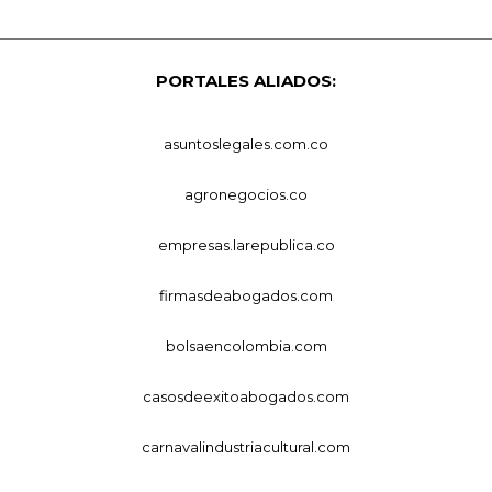
PORTALES ALIADOS:
asuntoslegales.com.co
agronegocios.co
empresas.larepublica.co
firmasdeabogados.com
bolsaencolombia.com
casosdeexitoabogados.com
carnavalindustriacultural.com