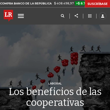
$ 408.498,97
+$ 8.753,81
+2,19%
NCO DE LA REPÚBLICA
TASA D
SUSCRÍBASE
LABORAL
Los beneficios de las
cooperativas