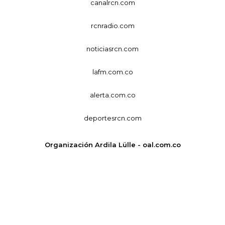
canalrcn.com
rcnradio.com
noticiasrcn.com
lafm.com.co
alerta.com.co
deportesrcn.com
Organización Ardila Lülle - oal.com.co