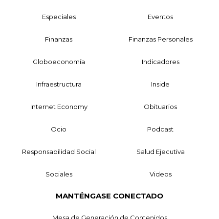
Especiales
Eventos
Finanzas
Finanzas Personales
Globoeconomía
Indicadores
Infraestructura
Inside
Internet Economy
Obituarios
Ocio
Podcast
Responsabilidad Social
Salud Ejecutiva
Sociales
Videos
MANTÉNGASE CONECTADO
Mesa de Generación de Contenidos