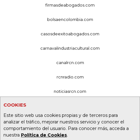
firmasdeabogados.com
bolsaencolombia.com
casosdeexitoabogados.com
carnavalindustriacultural.com
canalrcn.com
rcnradio.com
noticiasrcn.com
COOKIES
lafm.com.co
Este sitio web usa cookies propias y de terceros para
alerta.com.co
analizar el tráfico, mejorar nuestros servicio y conocer el
comportamiento del usuario. Para conocer más, acceda a
deportesrcn.com
nuestra
Política de Cookies
.