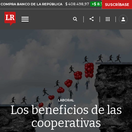
$ 408.498,97
+$ 8.753,81
+2,19%
ANCO DE LA REPÚBLICA
TASA 
SUSCRÍBASE
LABORAL
Los beneficios de las
cooperativas