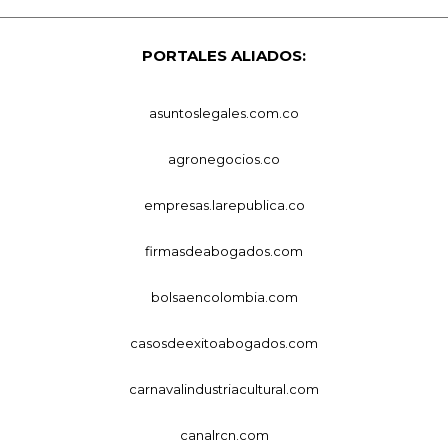
PORTALES ALIADOS:
asuntoslegales.com.co
agronegocios.co
empresas.larepublica.co
firmasdeabogados.com
bolsaencolombia.com
casosdeexitoabogados.com
carnavalindustriacultural.com
canalrcn.com