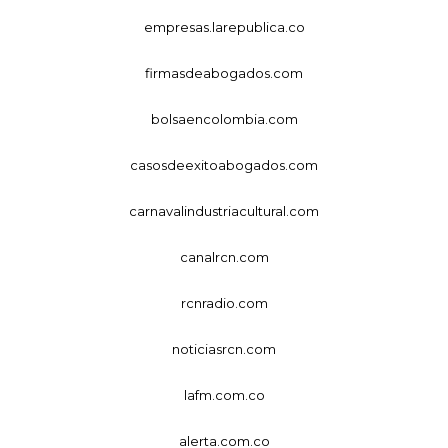
empresas.larepublica.co
firmasdeabogados.com
bolsaencolombia.com
casosdeexitoabogados.com
carnavalindustriacultural.com
canalrcn.com
rcnradio.com
noticiasrcn.com
lafm.com.co
alerta.com.co