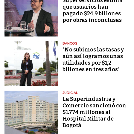
Superservicios estima
que usuarios han
pagado $24,9 billones
por obras inconclusas
BANCOS
"No subimos las tasas y
aún así logramos unas
utilidades por $1,2
billones en tres años"
JUDICIAL
La Superindustria y
Comercio sancionó con
$1.774 millones al
Hospital Militar de
Bogotá