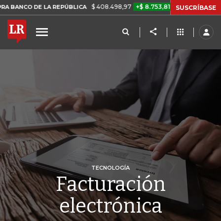
$ 408.498,97
+$ 8.753,81
+2,19%
 LA REPÚBLICA
TASA DE USUR
SUSCRÍBASE
TECNOLOGÍA
Facturación
electrónica