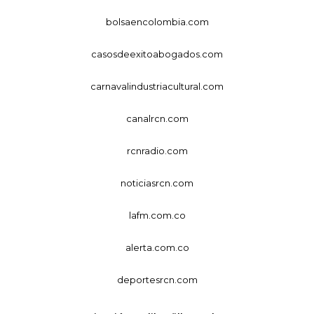
bolsaencolombia.com
casosdeexitoabogados.com
carnavalindustriacultural.com
canalrcn.com
rcnradio.com
noticiasrcn.com
lafm.com.co
alerta.com.co
deportesrcn.com