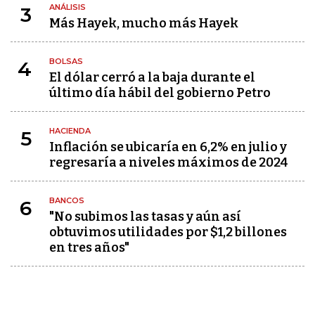
ANÁLISIS
3
Más Hayek, mucho más Hayek
BOLSAS
4
El dólar cerró a la baja durante el
último día hábil del gobierno Petro
HACIENDA
5
Inflación se ubicaría en 6,2% en julio y
regresaría a niveles máximos de 2024
BANCOS
6
"No subimos las tasas y aún así
obtuvimos utilidades por $1,2 billones
en tres años"