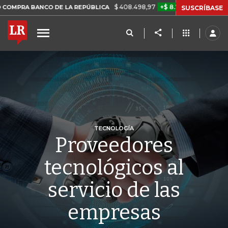
$ 408.498,97
+$ 8.753,81
+2,19%
NCO DE LA REPÚBLICA
TASA DE
SUSCRÍBASE
TECNOLOGÍA
Proveedores
tecnológicos al
servicio de las
empresas