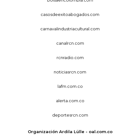
bolsaencolombia.com
casosdeexitoabogados.com
carnavalindustriacultural.com
canalrcn.com
rcnradio.com
noticiasrcn.com
lafm.com.co
alerta.com.co
deportesrcn.com
Organización Ardila Lülle - oal.com.co