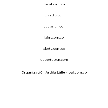
canalrcn.com
rcnradio.com
noticiasrcn.com
lafm.com.co
alerta.com.co
deportesrcn.com
Organización Ardila Lülle - oal.com.co