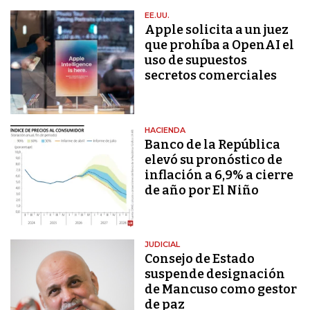
EE.UU.
Apple solicita a un juez
que prohíba a OpenAI el
uso de supuestos
secretos comerciales
HACIENDA
Banco de la República
elevó su pronóstico de
inflación a 6,9% a cierre
de año por El Niño
JUDICIAL
Consejo de Estado
suspende designación
de Mancuso como gestor
de paz