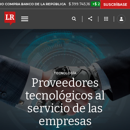
$ 399.745,16
+$ 2.295,71
+0,58%
BANCO DE LA REPÚBLICA
TASA D
SUSCRÍBASE
TECNOLOGÍA
Proveedores
tecnológicos al
servicio de las
empresas