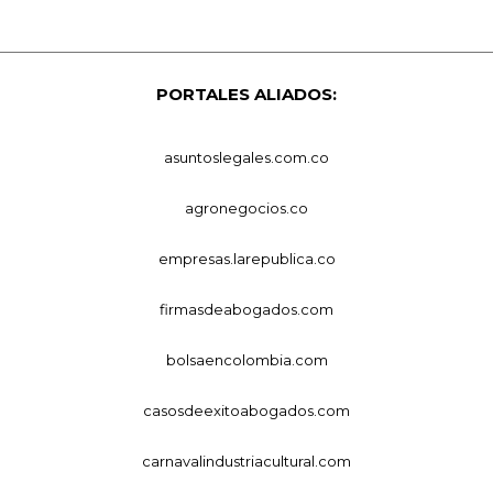
PORTALES ALIADOS:
asuntoslegales.com.co
agronegocios.co
empresas.larepublica.co
firmasdeabogados.com
bolsaencolombia.com
casosdeexitoabogados.com
carnavalindustriacultural.com