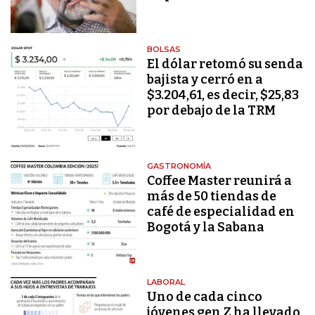
BOLSAS
El dólar retomó su senda
bajista y cerró en a
$3.204,61, es decir, $25,83
por debajo de la TRM
GASTRONOMÍA
Coffee Master reunirá a
más de 50 tiendas de
café de especialidad en
Bogotá y la Sabana
LABORAL
Uno de cada cinco
jóvenes gen Z ha llevado