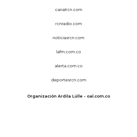
canalrcn.com
rcnradio.com
noticiasrcn.com
lafm.com.co
alerta.com.co
deportesrcn.com
Organización Ardila Lülle - oal.com.co