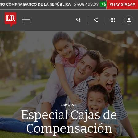
$ 408.498,97
+$ 8.753,81
+2,19%
BANCO DE LA REPÚBLICA
TASA 
SUSCRÍBASE
LABORAL
Especial Cajas de
Compensación