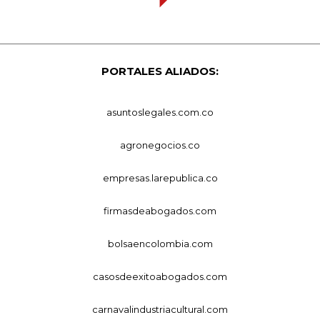
PORTALES ALIADOS:
asuntoslegales.com.co
agronegocios.co
empresas.larepublica.co
firmasdeabogados.com
bolsaencolombia.com
casosdeexitoabogados.com
carnavalindustriacultural.com