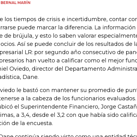
 BERNAL MARÍN
e los tiempos de crisis e incertidumbre, contar c
rrarse puede marcar la diferencia. La información 
ve de brújula, y esto lo saben valorar especialmen
ocios. Así se puede concluir de los resultados de
resarial LR: por segundo año consecutivo de pan
resarios han vuelto a calificar como el mejor fun
iel Oviedo, director del Departamento Administra
adística, Dane.
viedo le bastó con mantener su promedio de punt
tenerse a la cabeza de los funcionarios evaluados
ubicó el Superintendente Financiero, Jorge Castañ
imas, a 3,4, desde el 3,2 con que había sido califi
ción de la encuesta.
 Dane continúa siendo visto como una entidad técn