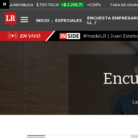
$ 399.745,16
+$ 2.295,71
+0,58%
PÚBLICA
TASA DE USURA CRÉDIT
ENCUESTA EMPRESARIA
INICIO
ESPECIALES
LL
#InsideLR | Juan Esteb
EN VIVO
Encu
La