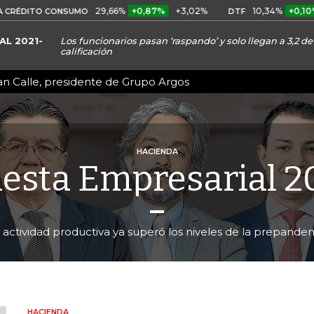
29,66%
+0,87%
+3,02%
10,34%
+0,10%
+0,98
O CONSUMO
DTF
L 2021-
Los funcionarios pasan ‘raspando’ y solo llegan a 3,2 
calificación
an Calle, presidente de Grupo Argos
HACIENDA
esta Empresarial 20
 actividad productiva ya superó los niveles de la prepande
HACIENDA