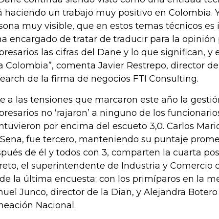
á haciendo un trabajo muy positivo en Colombia. Y
sona muy visible, que en estos temas técnicos es
ha encargado de tratar de traducir para la opinión 
resarios las cifras del Dane y lo que significan, y
a Colombia”, comenta Javier Restrepo, director de
earch de la firma de negocios FTI Consulting.
e a las tensiones que marcaron este año la gestión
resarios no ‘rajaron’ a ninguno de los funcionario
tuvieron por encima del escueto 3,0. Carlos Mario
 Sena, fue tercero, manteniendo su puntaje promed
pués de él y todos con 3, comparten la cuarta po
reto, el superintendente de Industria y Comercio
de la última encuesta; con los primíparos en la m
uel Junco, director de la Dian, y Alejandra Botero
neación Nacional.