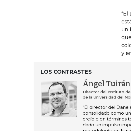
“El
est
un 
que
col
y e
LOS CONTRASTES
Ángel Tuirán
Director del Instituto de
de la Universidad del No
"El director del Dane 
consolidado como un 
creíble en términos t
dado un impulso impo
metodología, en la rig