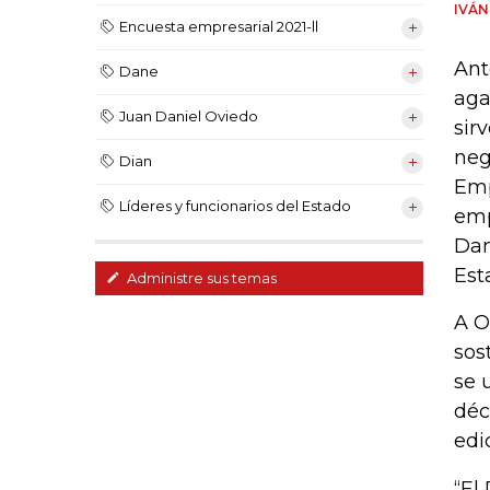
IVÁN
Encuesta empresarial 2021-ll
Ant
Dane
aga
Juan Daniel Oviedo
sir
neg
Dian
Emp
Líderes y funcionarios del Estado
emp
Dan
Est
Administre sus temas
A O
sos
se 
déc
edi
“El