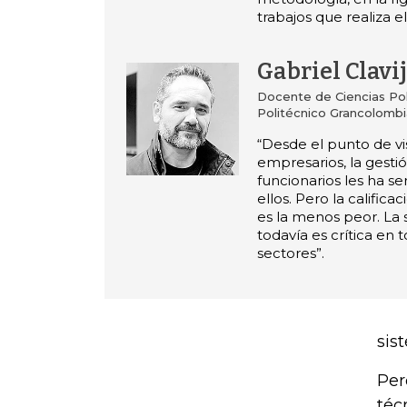
trabajos que realiza e
Gabriel Clavi
Docente de Ciencias Polí
Politécnico Grancolomb
“Desde el punto de vi
empresarios, la gesti
funcionarios les ha s
ellos. Pero la califica
es la menos peor. La s
todavía es crítica en 
sectores”.
sis
Per
téc