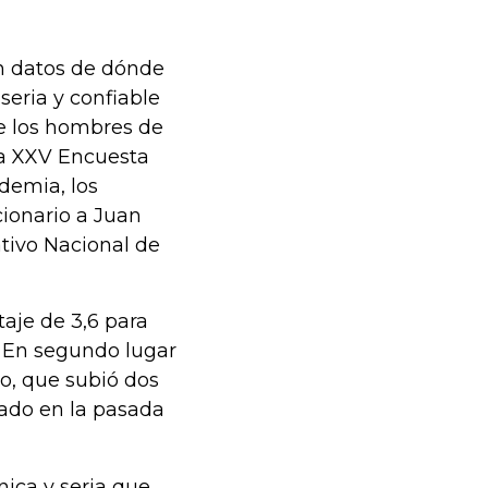
on datos de dónde
seria y confiable
te los hombres de
 la XXV Encuesta
demia, los
cionario a Juan
tivo Nacional de
aje de 3,6 para
. En segundo lugar
o, que subió dos
cado en la pasada
ica y seria que