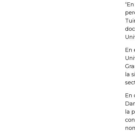
“En
per
Tui
doc
Uni
En 
Uni
Gra
la 
sec
En 
Dan
la 
con
nom