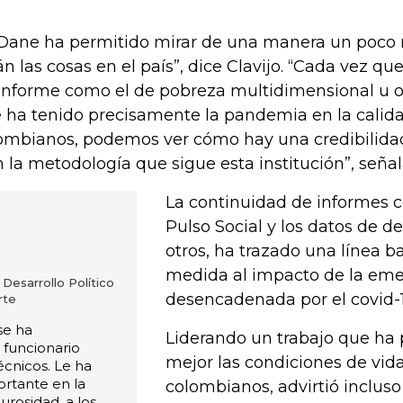
 Dane ha permitido mirar de una manera un poco
án las cosas en el país”, dice Clavijo. “Cada vez qu
informe como el de pobreza multidimensional u ot
 ha tenido precisamente la pandemia en la calida
ombianos, podemos ver cómo hay una credibilidad 
n la metodología que sigue esta institución”, señal
La continuidad de informes 
Pulso Social y los datos de d
otros, ha trazado una línea b
medida al impacto de la em
 Desarrollo Político
desencadenada por el covid-1
rte
se ha
Liderando un trabajo que ha
funcionario
mejor las condiciones de vida
écnicos. Le ha
rtante en la
colombianos, advirtió inclus
urosidad, a los