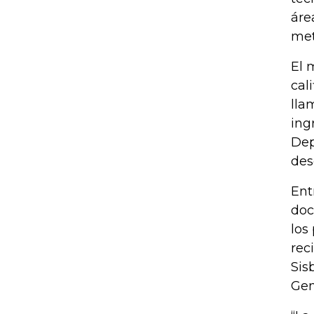
áre
met
El 
cal
lla
ing
Dep
des
Ent
doc
los
rec
Sis
Gen