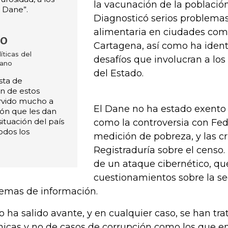
la vacunación de la població
l Dane”.
Diagnosticó serios problema
alimentaria en ciudades como
jo
Cartagena, así como ha ident
ticas del
desafíos que involucran a l
iano
del Estado.
sta de
ón de estos
ervido mucho a
El Dane no ha estado exento
ción que les dan
ituación del país
como la controversia con Fede
todos los
medición de pobreza, y las crí
Registraduría sobre el censo.
de un ataque cibernético, qu
cuestionamientos sobre la s
temas de información.
o ha salido avante, y en cualquier caso, se han tr
nicas y no de casos de corrupción como los que 