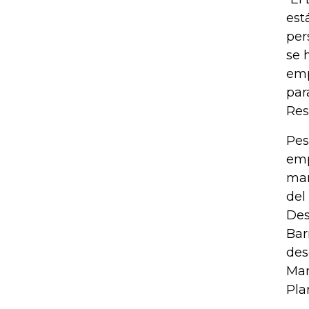
est
per
se 
emp
par
Res
Pes
emp
man
del
Des
Bar
des
Man
Pla