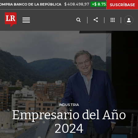
$ 408.498,97
+$ 8.753,81
+2,19%
DE LA REPÚBLICA
TASA DE US
SUSCRÍBASE
INDUSTRIA
Empresario del Año
2024