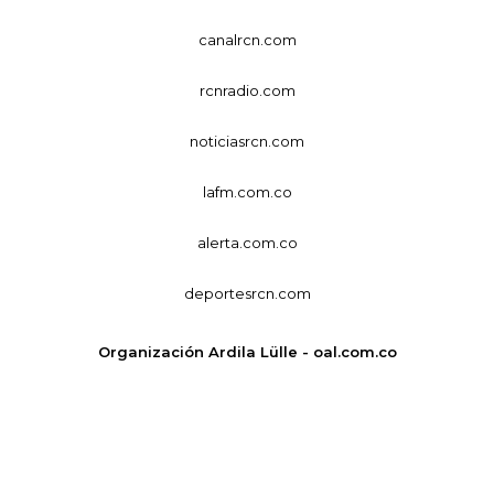
canalrcn.com
rcnradio.com
noticiasrcn.com
lafm.com.co
alerta.com.co
deportesrcn.com
Organización Ardila Lülle - oal.com.co