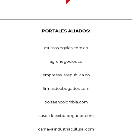
PORTALES ALIADOS:
asuntoslegales.com.co
agronegocios.co
empresas.larepublica.co
firmasdeabogados.com
bolsaencolombia.com
casosdeexitoabogados.com
carnavalindustriacultural.com