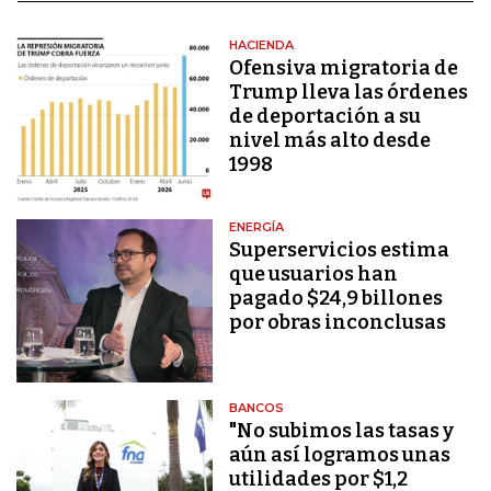
HACIENDA
Ofensiva migratoria de
Trump lleva las órdenes
de deportación a su
nivel más alto desde
1998
ENERGÍA
Superservicios estima
que usuarios han
pagado $24,9 billones
por obras inconclusas
BANCOS
"No subimos las tasas y
aún así logramos unas
utilidades por $1,2