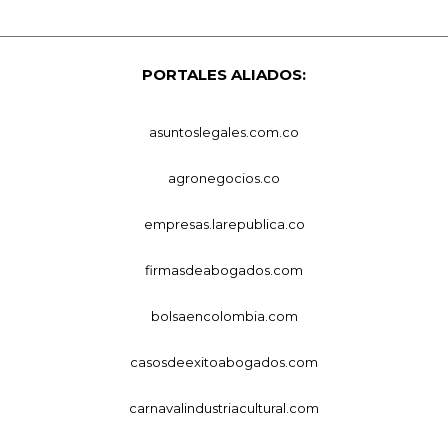
PORTALES ALIADOS:
asuntoslegales.com.co
agronegocios.co
empresas.larepublica.co
firmasdeabogados.com
bolsaencolombia.com
casosdeexitoabogados.com
carnavalindustriacultural.com