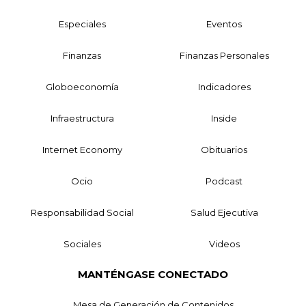
Especiales
Eventos
Finanzas
Finanzas Personales
Globoeconomía
Indicadores
Infraestructura
Inside
Internet Economy
Obituarios
Ocio
Podcast
Responsabilidad Social
Salud Ejecutiva
Sociales
Videos
MANTÉNGASE CONECTADO
Mesa de Generación de Contenidos