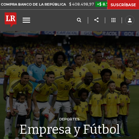
$ 408.498,97
+$ 8.753,81
+2,19%
NCO DE LA REPÚBLICA
TASA D
SUSCRÍBASE
DEPORTES
Empresa y Fútbol