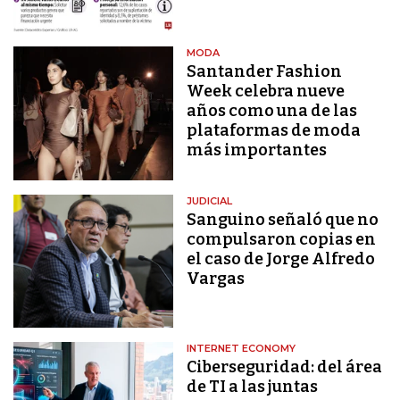
MODA
Santander Fashion
Week celebra nueve
años como una de las
plataformas de moda
más importantes
JUDICIAL
Sanguino señaló que no
compulsaron copias en
el caso de Jorge Alfredo
Vargas
INTERNET ECONOMY
Ciberseguridad: del área
de TI a las juntas