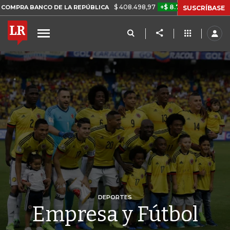
$ 408.498,97
+$ 8.753,81
+2,19%
CO DE LA REPÚBLICA
TASA DE
SUSCRÍBASE
DEPORTES
Empresa y Fútbol