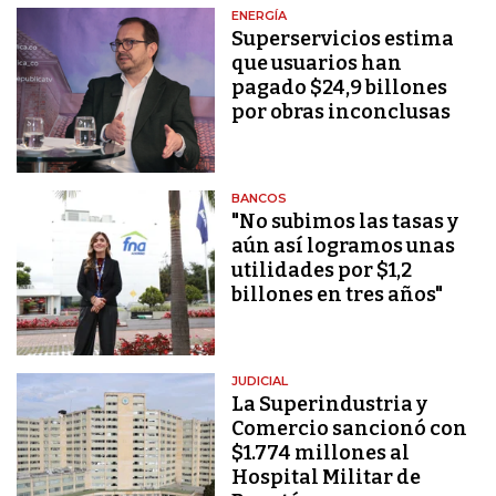
ENERGÍA
Superservicios estima
que usuarios han
pagado $24,9 billones
por obras inconclusas
BANCOS
"No subimos las tasas y
aún así logramos unas
utilidades por $1,2
billones en tres años"
JUDICIAL
La Superindustria y
Comercio sancionó con
$1.774 millones al
Hospital Militar de