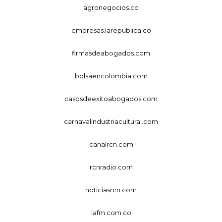
agronegocios.co
empresas.larepublica.co
firmasdeabogados.com
bolsaencolombia.com
casosdeexitoabogados.com
carnavalindustriacultural.com
canalrcn.com
rcnradio.com
noticiasrcn.com
lafm.com.co