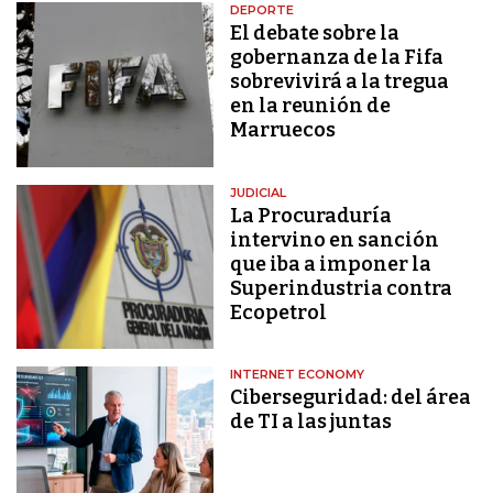
DEPORTE
El debate sobre la
gobernanza de la Fifa
sobrevivirá a la tregua
en la reunión de
Marruecos
JUDICIAL
La Procuraduría
intervino en sanción
que iba a imponer la
Superindustria contra
Ecopetrol
INTERNET ECONOMY
Ciberseguridad: del área
de TI a las juntas