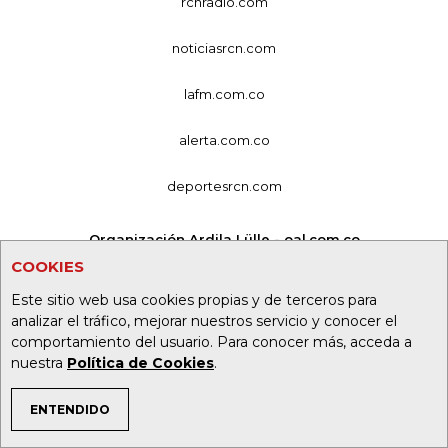
rcnradio.com
noticiasrcn.com
lafm.com.co
alerta.com.co
deportesrcn.com
Organización Ardila Lülle - oal.com.co
COOKIES
Este sitio web usa cookies propias y de terceros para
analizar el tráfico, mejorar nuestros servicio y conocer el
comportamiento del usuario. Para conocer más, acceda a
nuestra
Política de Cookies
.
ENTENDIDO
TEMAS DE INTERÉS