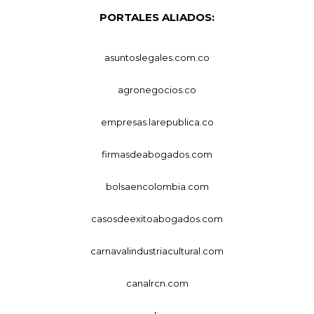
PORTALES ALIADOS:
asuntoslegales.com.co
agronegocios.co
empresas.larepublica.co
firmasdeabogados.com
bolsaencolombia.com
casosdeexitoabogados.com
carnavalindustriacultural.com
canalrcn.com