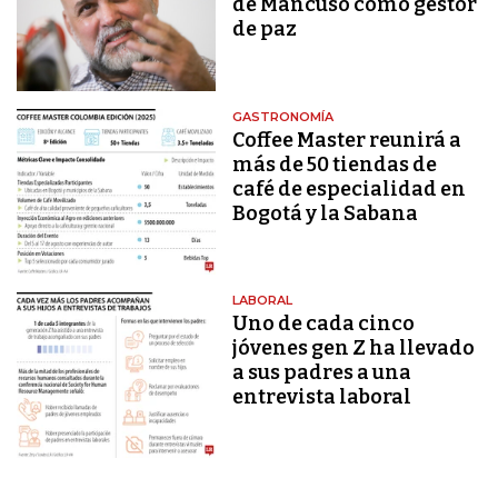
de Mancuso como gestor
de paz
GASTRONOMÍA
Coffee Master reunirá a
más de 50 tiendas de
café de especialidad en
Bogotá y la Sabana
LABORAL
Uno de cada cinco
jóvenes gen Z ha llevado
a sus padres a una
entrevista laboral