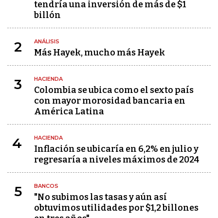
tendría una inversión de más de $1
billón
ANÁLISIS
2
Más Hayek, mucho más Hayek
HACIENDA
3
Colombia se ubica como el sexto país
con mayor morosidad bancaria en
América Latina
HACIENDA
4
Inflación se ubicaría en 6,2% en julio y
regresaría a niveles máximos de 2024
BANCOS
5
"No subimos las tasas y aún así
obtuvimos utilidades por $1,2 billones