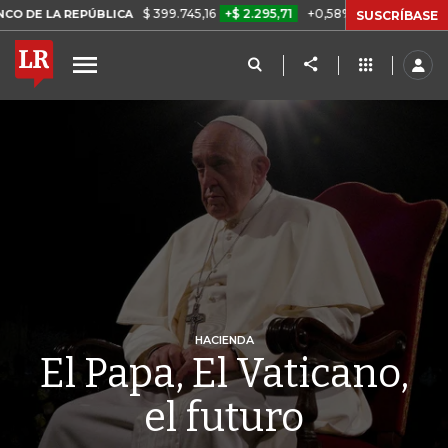
$ 399.745,16
+$ 2.295,71
+0,58%
ICA
TASA DE USURA CRÉDITO C
SUSCRÍBASE
HACIENDA
El Papa, El Vaticano,
el futuro