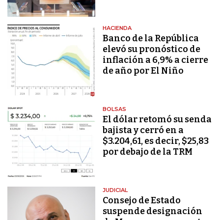
HACIENDA
Banco de la República
elevó su pronóstico de
inflación a 6,9% a cierre
de año por El Niño
BOLSAS
El dólar retomó su senda
bajista y cerró en a
$3.204,61, es decir, $25,83
por debajo de la TRM
JUDICIAL
Consejo de Estado
suspende designación