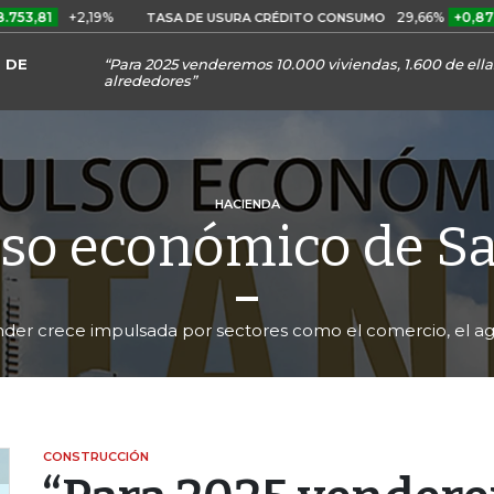
+2,19%
29,66%
+0,87%
+3,0
TASA DE USURA CRÉDITO CONSUMO
 DE
“Para 2025 venderemos 10.000 viviendas, 1.600 de ell
alrededores”
HACIENDA
lso económico de S
er crece impulsada por sectores como el comercio, el ag
CONSTRUCCIÓN