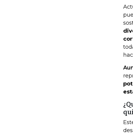
Act
pue
sos
div
cor
tod
hac
Aun
rep
pot
est
¿Q
qu
Est
des