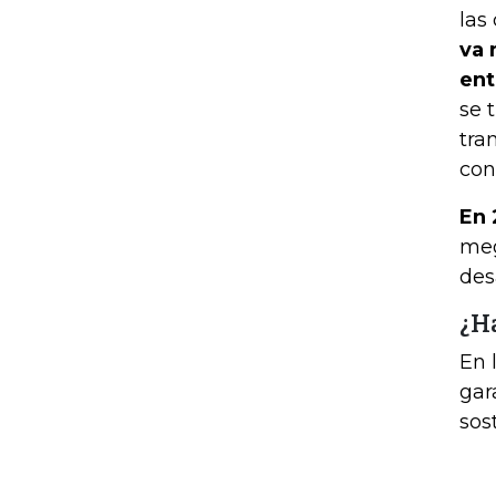
las
va 
ent
se 
tra
con
En 
meg
des
¿H
En 
gar
sos