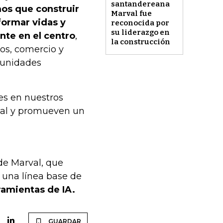
santandereana
os que construir
Marval fue
sformar vidas y
reconocida por
su liderazgo en
nte en el centro
,
la construcción
ios, comercio y
munidades
s en nuestros
cial y promueven un
de Marval, que
 una línea base de
amientas de IA.
GUARDAR