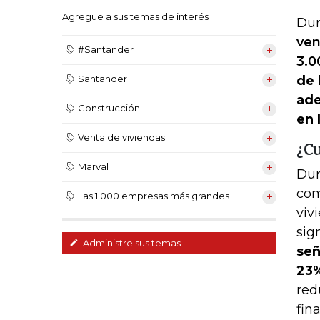
Agregue a sus temas de interés
Dur
ven
#Santander
3.0
de 
Santander
ade
Construcción
en 
Venta de viviendas
¿Cu
Marval
Dur
com
Las 1.000 empresas más grandes
viv
sig
Administre sus temas
señ
23
red
fin