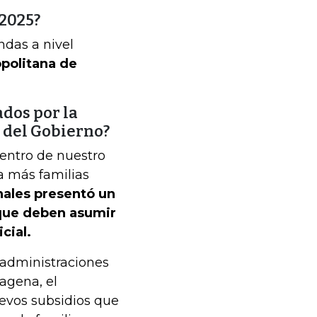
2025?
ndas a nivel
opolitana de
ados por la
 del Gobierno?
centro de nuestro
ra más familias
nales presentó un
 que deben asumir
cial.
 administraciones
agena, el
evos subsidios que