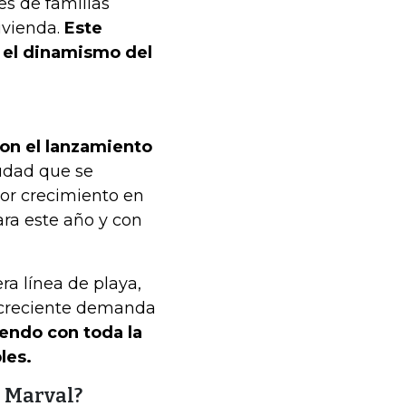
es de familias
ivienda.
Este
 el dinamismo del
con el lanzamiento
iudad que se
yor crecimiento en
ara este año y con
a línea de playa,
 creciente demanda
endo con toda la
les.
o Marval?