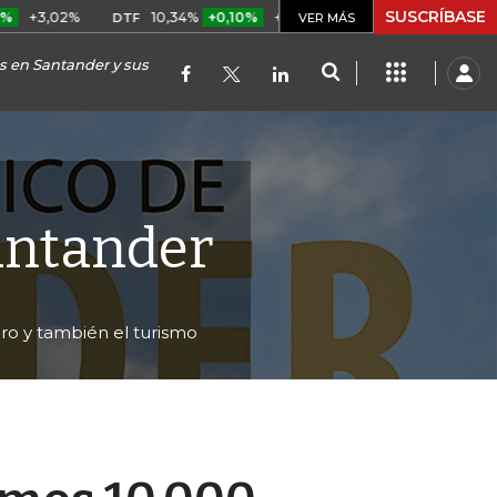
SUSCRÍBASE
2%
10,34%
+0,10%
+0,98%
$ 416,91
+$ 0,05
+0,01
DTF
UVR
VER MÁS
as en Santander y sus
antander
ro y también el turismo