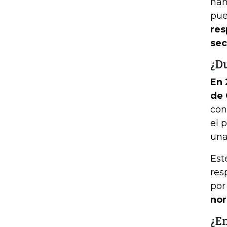
han
pue
res
sec
¿D
En 
de 
con
el 
una
Est
res
por
nor
¿En