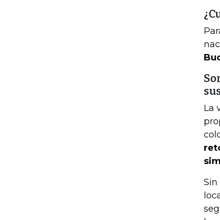
¿C
Par
nac
Bu
Son
su
La 
pro
col
ret
sim
Sin
loc
seg