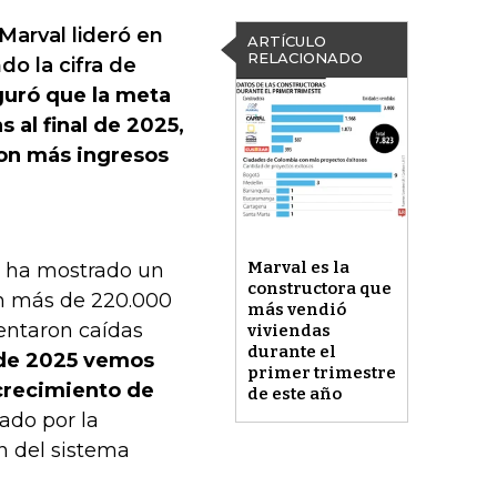
Marval lideró en
ARTÍCULO
RELACIONADO
do la cifra de
uró que la meta
 al final de 2025,
on más ingresos
Marval es la
or ha mostrado un
constructora que
on más de 220.000
más vendió
entaron caídas
viviendas
durante el
 de 2025 vemos
primer trimestre
 crecimiento de
de este año
ado por la
n del sistema