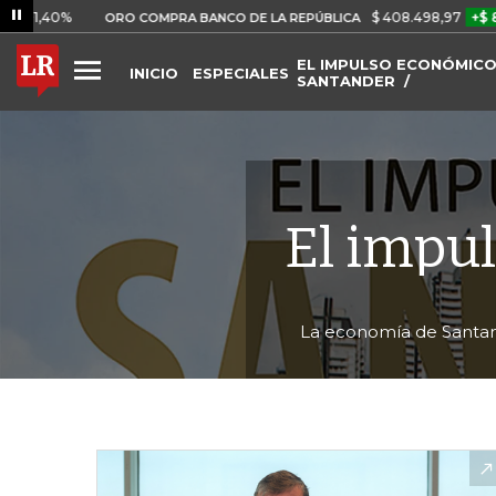
%
$ 408.498,97
+$ 8.753,81
ORO COMPRA BANCO DE LA REPÚBLICA
EL IMPULSO ECONÓMICO
INICIO
ESPECIALES
SANTANDER
El impu
La economía de Santand