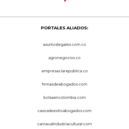
PORTALES ALIADOS:
asuntoslegales.com.co
agronegocios.co
empresas.larepublica.co
firmasdeabogados.com
bolsaencolombia.com
casosdeexitoabogados.com
carnavalindustriacultural.com