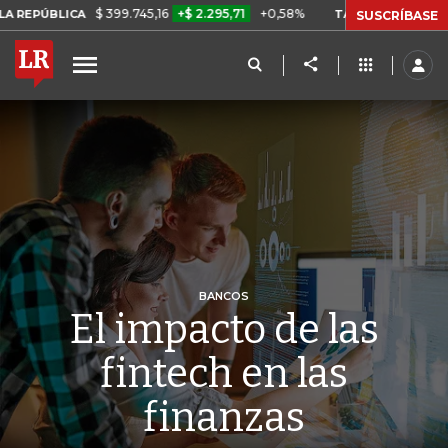
$ 399.745,16
+$ 2.295,71
+0,58%
LICA
TASA DE USURA CRÉDITO
SUSCRÍBASE
BANCOS
El impacto de las
fintech en las
finanzas