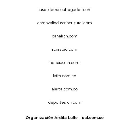
casosdeexitoabogados.com
carnavalindustriacultural.com
canalrcn.com
rcnradio.com
noticiasrcn.com
lafm.com.co
alerta.com.co
deportesrcn.com
Organización Ardila Lülle - oal.com.co