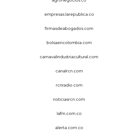
agronegocios.co
empresas.larepublica.co
firmasdeabogados.com
bolsaencolombia.com
carnavalindustriacultural.com
canalrcn.com
rcnradio.com
noticiasrcn.com
lafm.com.co
alerta.com.co