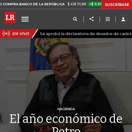
$ 418.111,88
+$ 9.612,91
+2,35%
ANCO DE LA REPÚBLICA
TASA DE 
SUSCRÍBASE
EN VIVO
Se aprobó la declaratoria de desastre de carác
HACIENDA
El año económico de