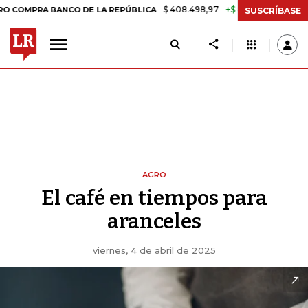
$ 408.498,97
+$ 8.753,81
+2,19%
PRA BANCO DE LA REPÚBLICA
T
SUSCRÍBASE
AGRO
El café en tiempos para
aranceles
viernes, 4 de abril de 2025