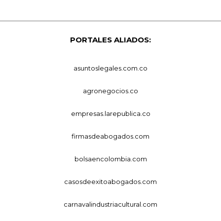
PORTALES ALIADOS:
asuntoslegales.com.co
agronegocios.co
empresas.larepublica.co
firmasdeabogados.com
bolsaencolombia.com
casosdeexitoabogados.com
carnavalindustriacultural.com