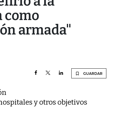
firió a la
a como
ión armada"
GUARDAR
ón
spitales y otros objetivos