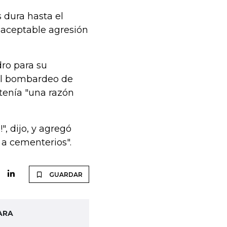
 dura hasta el
naceptable agresión
ro para su
el bombardeo de
 tenía "una razón
, dijo, y agregó
 a cementerios".
GUARDAR
ARA