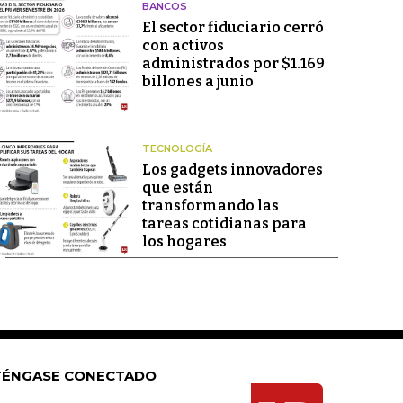
BANCOS
El sector fiduciario cerró
con activos
administrados por $1.169
billones a junio
TECNOLOGÍA
Los gadgets innovadores
que están
transformando las
tareas cotidianas para
los hogares
ÉNGASE CONECTADO