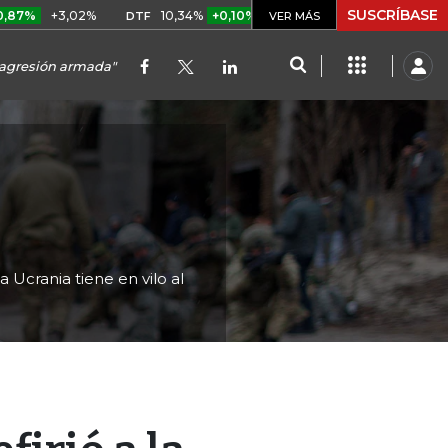
SUSCRÍBASE
3,02%
10,34%
+0,10%
+0,98%
$ 416,96
+$ 0,05
+
DTF
VER MÁS
UVR
e agresión armada"
 Ucrania tiene en vilo al