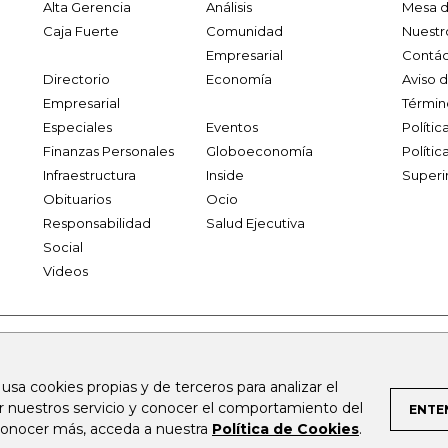
Alta Gerencia
Análisis
Mesa d
Caja Fuerte
Comunidad
Nuestr
Empresarial
Contác
Directorio
Economía
Aviso 
Empresarial
Términ
Especiales
Eventos
Políti
Finanzas Personales
Globoeconomía
Polític
Infraestructura
Inside
Superi
Obituarios
Ocio
Responsabilidad
Salud Ejecutiva
Social
Videos
.larepublica.co
firmasdeabogados.com
bolsaencolombia.com
 usa cookies propias y de terceros para analizar el
al.com
canalrcn.com
rcnradio.com
noticiasrcn.com
lafm.c
ar nuestros servicio y conocer el comportamiento del
ENTE
 conocer más, acceda a nuestra
Política de Cookies
.