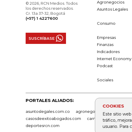
Agronegocios
© 2026, RCN Medios. Todos
los derechos reservados.
Asuntos Legales
Cr. 13a 37-32, Bogotá
(+57) 1 4227600
Consumo
Empresas
SUSCRÍBASE
Finanzas
Indicadores
Internet Economy
Podcast
Sociales
PORTALES ALIADOS:
COOKIES
asuntoslegales.com.co
agronegocios.co
empresas
Este sitio web
casosdeexitoabogados.com
carnavalindustriacultur
tráfico, mejor
deportesrcn.com
usuario. Para