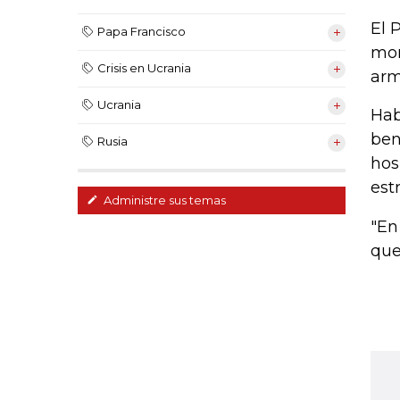
El 
Papa Francisco
mom
Crisis en Ucrania
arm
Ucrania
Hab
ben
Rusia
hos
est
Administre sus temas
"En
que