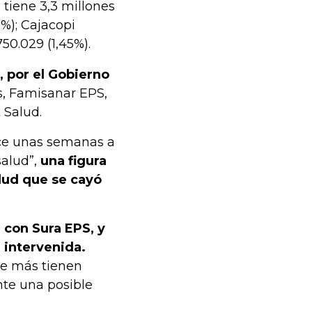
tiene 3,3 millones
0%); Cajacopi
750.029 (1,45%).
, por el Gobierno
, Famisanar EPS,
 Salud.
hace unas semanas a
salud”,
una figura
lud que se cayó
 con Sura EPS, y
 intervenida.
que más tienen
ante una posible