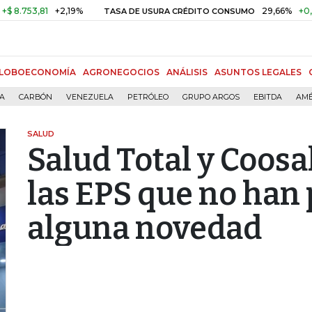
53,81
+2,19%
29,66%
+0,87%
TASA DE USURA CRÉDITO CONSUMO
LOBOECONOMÍA
AGRONEGOCIOS
ANÁLISIS
ASUNTOS LEGALES
ÍA
CARBÓN
VENEZUELA
PETRÓLEO
GRUPO ARGOS
EBITDA
AMÉ
SALUD
Salud Total y Coosa
las EPS que no han
alguna novedad