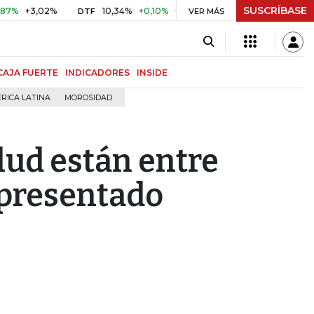
SUSCRÍBASE
+3,02%
10,34%
+0,10%
+0,98%
$ 416,91
+$ 0,05
+0,
DTF
VER MÁS
UVR
CAJA FUERTE
INDICADORES
INSIDE
RICA LATINA
MOROSIDAD
lud están entre
 presentado