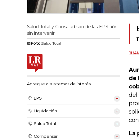
Salud Total y Coosalud son de las EPS aún
sin intervenir
Foto:
Salud Total
JUAN
Aun
de 
Agregue a sus temas de interés
cob
del
EPS
pro
sol
Liquidación
con
Salud Total
La 
Compensar