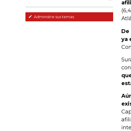
afi
(6,
Administre sus temas
Atl
De 
ya 
Com
Sur
con
que
est
Aún
exi
Cap
afi
int