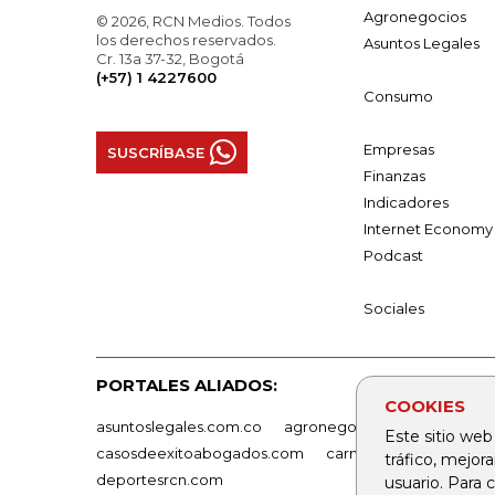
Agronegocios
© 2026, RCN Medios. Todos
los derechos reservados.
Asuntos Legales
Cr. 13a 37-32, Bogotá
(+57) 1 4227600
Consumo
Empresas
SUSCRÍBASE
Finanzas
Indicadores
Internet Economy
Podcast
Sociales
PORTALES ALIADOS:
COOKIES
asuntoslegales.com.co
agronegocios.co
empresas
Este sitio web
casosdeexitoabogados.com
carnavalindustriacultur
tráfico, mejor
deportesrcn.com
usuario. Para