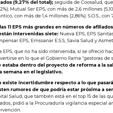
liados (9,27% del total);
seguida de Coosalud, que 
42%); Mutual Ser EPS, con más de 2,6 millones (5,1
ántico, con más de 1,4 millones (2,86%); S.O.S., con 
las 11 EPS más grandes en números de afiliados
están intervenidas siete:
Nueva EPS, EPS Sanitas
pensar EPS, Emssanar E.S.S, Savia Salud y Asmet
a EPS, que no ha sido intervenida, sí se ofreció 
vertirse en lo que el Gobierno llama “gestoras de 
 estaba dentro del proyecto de reforma a la sa
a semana en el legislativo.
 existe incertidumbre respecto a lo que pasará
sten rumores de que podría estar próxima a ser
ital Salud, que también está en el top 15 de las 
liados, pidió a la Procuraduría vigilancia especial 
ervención.