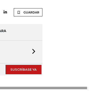
GUARDAR
ARA
Next slide
SUSCRÍBASE YA