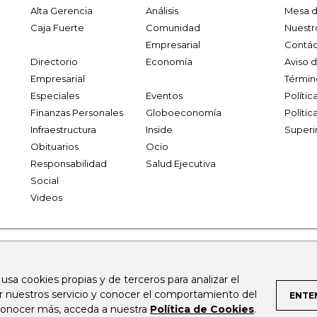
Alta Gerencia
Análisis
Mesa d
Caja Fuerte
Comunidad
Nuestr
Empresarial
Contác
Directorio
Economía
Aviso 
Empresarial
Términ
Especiales
Eventos
Políti
Finanzas Personales
Globoeconomía
Polític
Infraestructura
Inside
Superi
Obituarios
Ocio
Responsabilidad
Salud Ejecutiva
Social
Videos
.larepublica.co
firmasdeabogados.com
bolsaencolombia.com
 usa cookies propias y de terceros para analizar el
al.com
canalrcn.com
rcnradio.com
noticiasrcn.com
lafm.c
ar nuestros servicio y conocer el comportamiento del
ENTE
 conocer más, acceda a nuestra
Política de Cookies
.