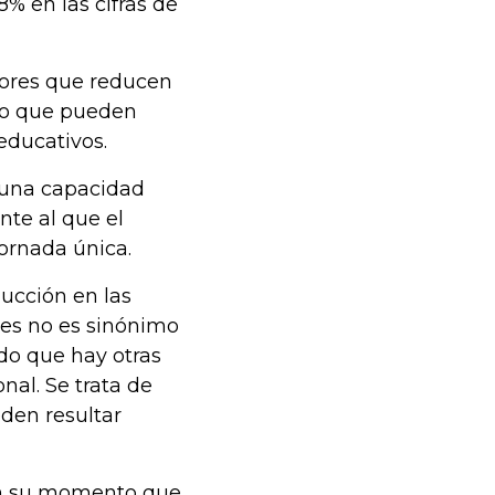
% en las cifras de
ctores que reducen
dio que pueden
educativos.
lguna capacidad
nte al que el
jornada única.
ducción en las
nes no es sinónimo
ndo que hay otras
nal. Se trata de
den resultar
 en su momento que