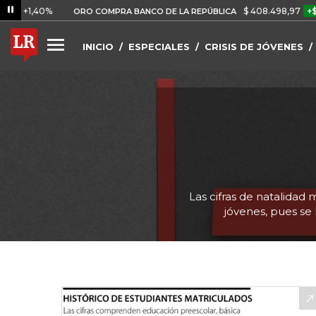
40%
$ 408.498,97
+$ 8.753,8
ORO COMPRA BANCO DE LA REPÚBLICA
INICIO
ESPECIALES
CRISIS DE JÓVENES
Las cifras de natalida
jóvenes, pues se