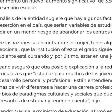
erimentó un nuevo “aumento significativo” de 3,58
deserción escolar.
análisis de la entidad sugiere que hay algunos fa
deserción en el país, que serían variables de estu
idir en un menor riesgo de abandonar los centros 
re las razones se encontraron: ser mujer, tener a
epcional, que la institución ofrezca el grado siguie
udiante está cursando y, por último, estar en una 
eano aseguró que otra posible explicación a la re
rículas es que “estudiar para muchos de los jóve
desarrollo personal y profesional. Están entendie
mas de vivir diferentes a hacer una carrera profesio
bios de paradigmas culturales y sociales que pue
eresantes de estudiar y tener en cuenta”, dijo.
jandro Gaviria, exministro de Educación, afirmó