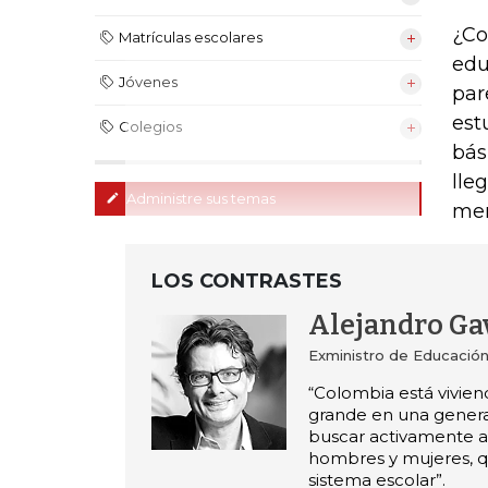
¿Co
Matrículas escolares
edu
Jóvenes
par
est
Colegios
bás
lle
Administre sus temas
men
LOS CONTRASTES
Alejandro Ga
Exministro de Educació
“Colombia está viviend
grande en una genera
buscar activamente a 
hombres y mujeres, q
sistema escolar”.