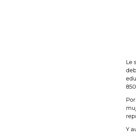
Le 
deb
edu
850
Por
muj
rep
Y a