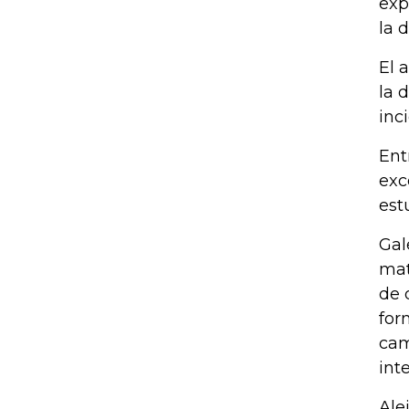
exp
la 
El 
la 
inc
Ent
exc
est
Gal
mat
de 
for
cam
int
Ale