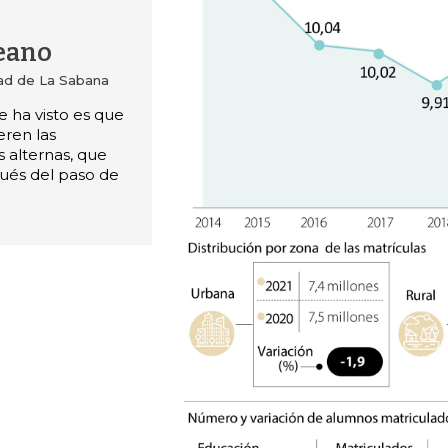
leano
dad de La Sabana
 ha visto es que
eren las
s alternas, que
ués del paso de