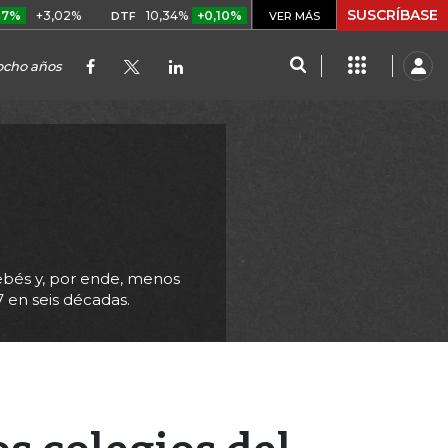
SUSCRÍBASE
,02%
10,34%
+0,10%
+0,98%
$ 416,91
+$ 0,05
+0,
DTF
VER MÁS
UVR
 ocho años
ebés y, por ende, menos
 en seis décadas.