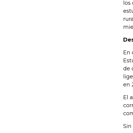
los
est
rur
mie
Des
En 
Est
de 
lig
en 
El 
cor
com
Sin