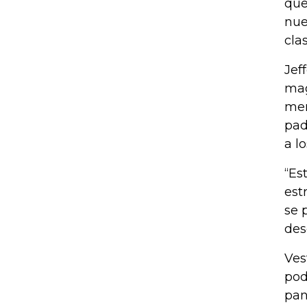
que
nue
clas
Jef
mag
men
pad
a l
“Es
est
se 
des
Ves
pod
pan