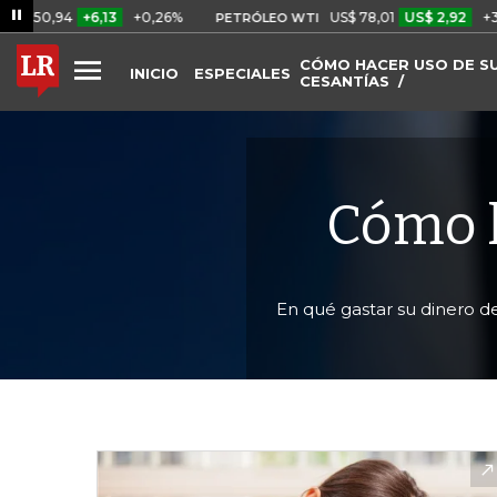
4
+6,13
+0,26%
US$ 78,01
US$ 2,92
+3,89%
PETRÓLEO WTI
CÓMO HACER USO DE S
INICIO
ESPECIALES
CESANTÍAS
Cómo h
En qué gastar su dinero de