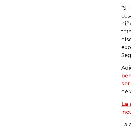
“Si
ces
niñ
tota
dis
exp
Seg
Adi
ben
ser
de 
La 
inc
La 