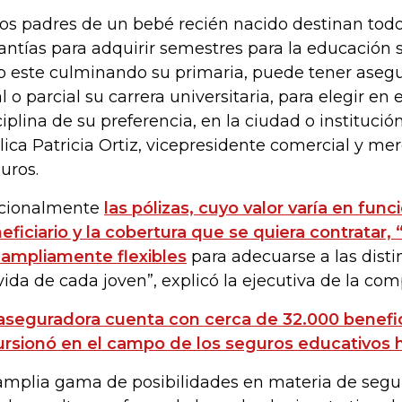
 los padres de un bebé recién nacido destinan todo
antías para adquirir semestres para la educación 
o este culminando su primaria, puede tener aseg
l o parcial su carrera universitaria, para elegir en e
ciplina de su preferencia, en la ciudad o institució
lica Patricia Ortiz, vicepresidente comercial y me
uros.
cionalmente
las pólizas, cuyo valor varía en fun
eficiario y la cobertura que se quiera contratar, 
 ampliamente flexibles
para adecuarse a las disti
vida de cada joven”, explicó la ejecutiva de la com
aseguradora cuenta con cerca de 32.000 benefi
ursionó en el campo de los seguros educativos 
amplia gama de posibilidades en materia de segu