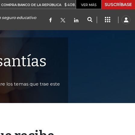
SUSCRÍBASE
$ 408.498,97
+$ 8.753,81
+2,19%
BANCO DE LA REPÚBLICA
VER MÁS
TASA D
n seguro educativo
santías
tre los temas que trae este