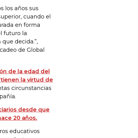
s los años sus
superior, cuando el
urada en forma
l futuro la
n que decida.”,
rcadeo de Global
ción de la edad del
“tienen la virtud de
ntas circunstancias
pañía.
ciarios desde que
hace 20 años.
ros educativos