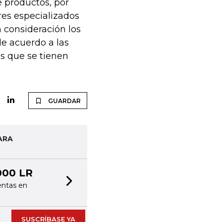
e productos, por
es especializados
 consideración los
de acuerdo a las
as que se tienen
GUARDAR
ARA
000 LR
entas en
Next slide
SUSCRÍBASE YA