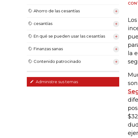
CON
Ahorro de las cesantías
Los
cesantías
inc
pue
En qué se pueden usar las cesantías
par
Finanzas sanas
la 
seg
Contenido patrocinado
Muc
Administre sus temas
son
Se
dif
pos
$32
dud
eje