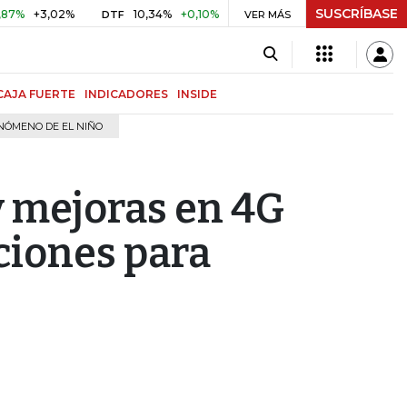
SUSCRÍBASE
3,02%
10,34%
+0,10%
+0,98%
$ 416,86
+$ 0,05
+0
DTF
VER MÁS
UVR
CAJA FUERTE
INDICADORES
INSIDE
NÓMENO DE EL NIÑO
y mejoras en 4G
ciones para