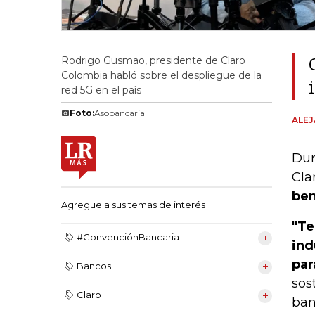
Rodrigo Gusmao, presidente de Claro
Colombia habló sobre el despliegue de la
red 5G en el país
Foto:
Asobancaria
ALE
Dur
Cla
ben
Agregue a sus temas de interés
"Te
#ConvenciónBancaria
ind
par
Bancos
sos
Claro
ban