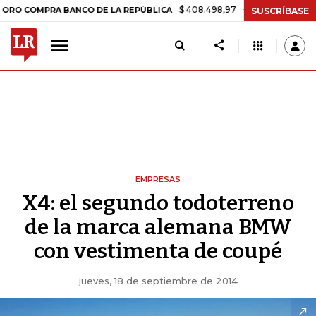
$ 408.498,97
+$ 8.753,81
+2,19%
PRA BANCO DE LA REPÚBLICA
TA
SUSCRÍBASE
EMPRESAS
X4: el segundo todoterreno
de la marca alemana BMW
con vestimenta de coupé
jueves, 18 de septiembre de 2014