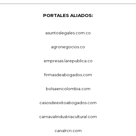
PORTALES ALIADOS:
asuntoslegales.com.co
agronegocios.co
empresas.larepublica.co
firmasdeabogados.com
bolsaencolombia.com
casosdeexitoabogados.com
carnavalindustriacultural.com
canalrcn.com