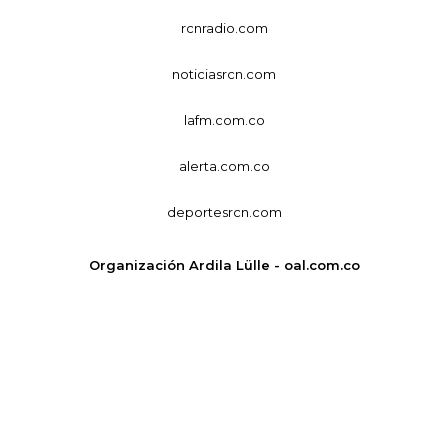
rcnradio.com
noticiasrcn.com
lafm.com.co
alerta.com.co
deportesrcn.com
Organización Ardila Lülle - oal.com.co