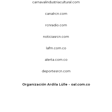
carnavalindustriacultural.com
canalrcn.com
rcnradio.com
noticiasrcn.com
lafm.com.co
alerta.com.co
deportesrcn.com
Organización Ardila Lülle - oal.com.co