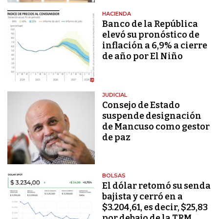
HACIENDA
Banco de la República
elevó su pronóstico de
inflación a 6,9% a cierre
de año por El Niño
JUDICIAL
Consejo de Estado
suspende designación
de Mancuso como gestor
de paz
BOLSAS
El dólar retomó su senda
bajista y cerró en a
$3.204,61, es decir, $25,83
por debajo de la TRM