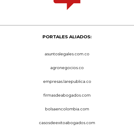
PORTALES ALIADOS:
asuntoslegales.com.co
agronegocios.co
empresas.larepublica.co
firmasdeabogados.com
bolsaencolombia.com
casosdeexitoabogados.com