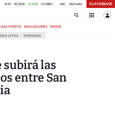
SUSCRÍBASE
10,34%
+0,10%
+0,98%
$ 416,86
+$ 0,05
+0,01%
F
UVR
VER MÁS
BITCO
CAJA FUERTE
INDICADORES
INSIDE
RICA LATINA
MOROSIDAD
 subirá las
los entre San
ia