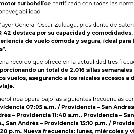
motor turbohélice
certificado con todas las norm
onavegabilidad.
Mayor General Óscar Zuluaga, presidente de Satena
 42 destaca por su capacidad y comodidades,
eriencia de vuelo cómoda y segura, ideal para l
s".
ena recordó que ofrece en la actualidad tres frecue
porcionando un total de 2.016 sillas semanales
os vuelos, asegurando a los raizales accesos a 
viaje.
aerolínea opera bajo las siguientes frecuencias c
videncia 07:05 a.m. / Providencia – San Andrés
rés – Providencia 11:40 a.m., Providencia – Sa
., San Andrés – Providencia 15:10 p.m. / Provid
20 p.m. Nueva frecuencia: lunes, miércoles y 