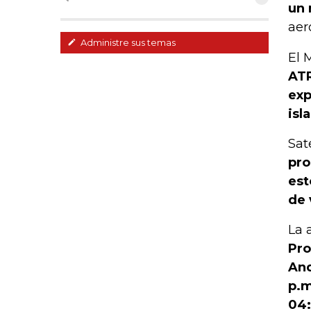
un 
aer
Administre sus temas
El 
ATR
exp
isla
Sat
pro
est
de 
La 
Pro
And
p.m
04: