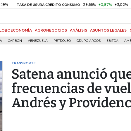
29,66%
+0,87%
+3,02%
TASA DE USURA CRÉDITO CONSUMO
DT
LOBOECONOMÍA
AGRONEGOCIOS
ANÁLISIS
ASUNTOS LEGALES
ÍA
CARBÓN
VENEZUELA
PETRÓLEO
GRUPO ARGOS
EBITDA
AMÉ
TRANSPORTE
Satena anunció que
frecuencias de vue
Andrés y Providenc