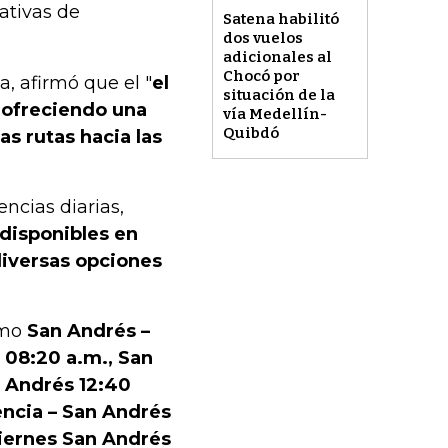
ativas de
Satena habilitó
dos vuelos
adicionales al
Chocó por
, afirmó que el "
el
situación de la
 ofreciendo una
vía Medellín-
Quibdó
as rutas hacia las
ncias diarias,
 disponibles en
diversas opciones
omo
San Andrés –
 08:20 a.m., San
n Andrés 12:40
encia – San Andrés
viernes San Andrés