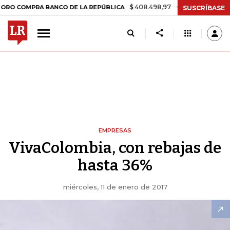
$ 408.498,97
+$ 8.753,81
+2,19%
MPRA BANCO DE LA REPÚBLICA
SUSCRÍBASE
EMPRESAS
VivaColombia, con rebajas de
hasta 36%
miércoles, 11 de enero de 2017