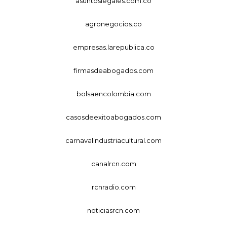
asuntoslegales.com.co
agronegocios.co
empresas.larepublica.co
firmasdeabogados.com
bolsaencolombia.com
casosdeexitoabogados.com
carnavalindustriacultural.com
canalrcn.com
rcnradio.com
noticiasrcn.com