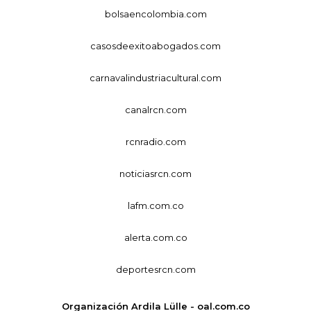
bolsaencolombia.com
casosdeexitoabogados.com
carnavalindustriacultural.com
canalrcn.com
rcnradio.com
noticiasrcn.com
lafm.com.co
alerta.com.co
deportesrcn.com
Organización Ardila Lülle - oal.com.co