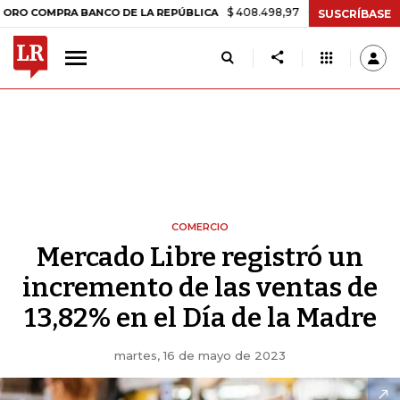
$ 408.498,97
+$ 8.753,81
+2,19%
MPRA BANCO DE LA REPÚBLICA
T
SUSCRÍBASE
COMERCIO
Mercado Libre registró un
incremento de las ventas de
13,82% en el Día de la Madre
martes, 16 de mayo de 2023