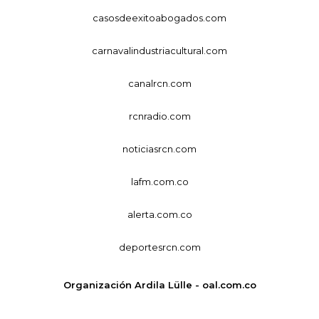
casosdeexitoabogados.com
carnavalindustriacultural.com
canalrcn.com
rcnradio.com
noticiasrcn.com
lafm.com.co
alerta.com.co
deportesrcn.com
Organización Ardila Lülle - oal.com.co