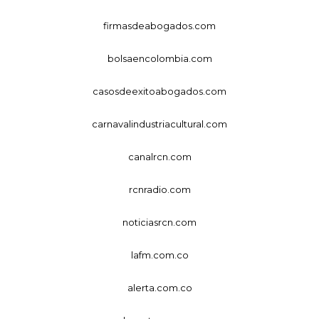
firmasdeabogados.com
bolsaencolombia.com
casosdeexitoabogados.com
carnavalindustriacultural.com
canalrcn.com
rcnradio.com
noticiasrcn.com
lafm.com.co
alerta.com.co