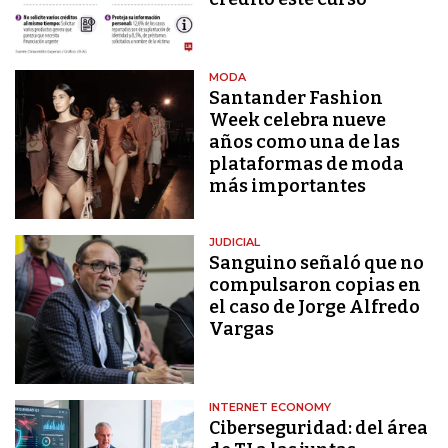
MODA
Santander Fashion
Week celebra nueve
años como una de las
plataformas de moda
más importantes
JUDICIAL
Sanguino señaló que no
compulsaron copias en
el caso de Jorge Alfredo
Vargas
INTERNET ECONOMY
Ciberseguridad: del área