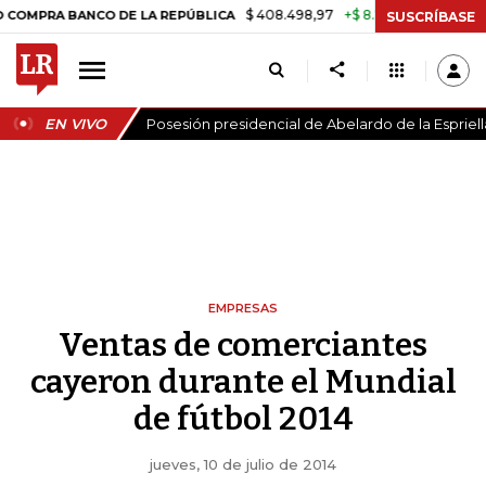
$ 408.498,97
+$ 8.753,81
+2,19%
RA BANCO DE LA REPÚBLICA
TAS
SUSCRÍBASE
EN VIVO
Posesión presidencial de Abelardo de la Espriell
EMPRESAS
Ventas de comerciantes
cayeron durante el Mundial
de fútbol 2014
jueves, 10 de julio de 2014