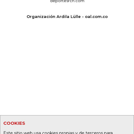
deportesrcn.com
Organización Ardila Lülle - oal.com.co
COOKIES
Este sitio web usa cookies propias y de terceros para