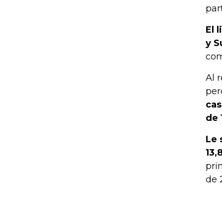
par
El 
y S
com
Al 
per
cas
de 
Le 
13,
pri
de 