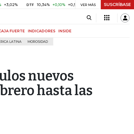
SUSCRÍBASE
%
10,34%
+0,10%
+0,98%
$ 416,86
+$ 0,05
+0,01%
DTF
UVR
VER MÁS
CAJA FUERTE
INDICADORES
INSIDE
RICA LATINA
MOROSIDAD
culos nuevos
brero hasta las