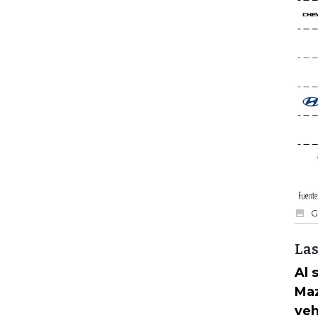
G
Las
Al 
Maz
veh