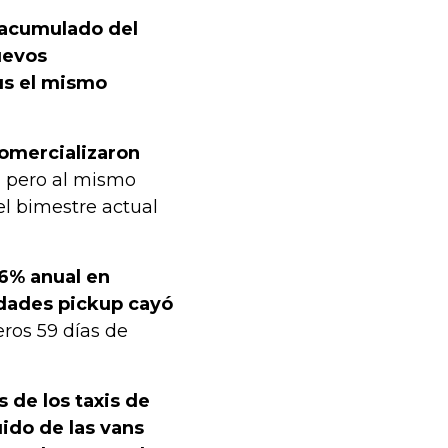
l acumulado del
uevos
us el mismo
comercializaron
, pero al mismo
el bimestre actual
,6% anual en
idades pickup cayó
ros 59 días de
s de los taxis de
uido de las vans