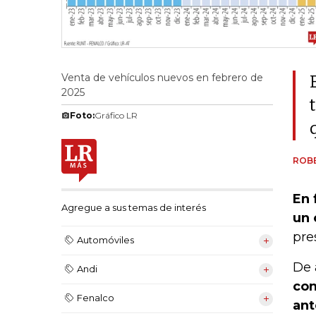
Venta de vehículos nuevos en febrero de
2025
Foto:
Gráfico LR
ROB
En 
Agregue a sus temas de interés
un 
pre
Automóviles
De 
Andi
con
Fenalco
ant