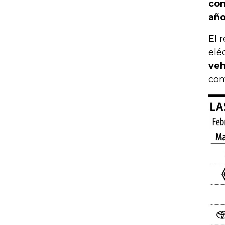
con
año
El 
elé
veh
com