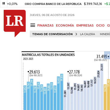
01%
$ 399.745,16
+$ 2.295,71
ORO COMPRA BANCO DE LA REPÚBLICA
JUEVES, 06 DE AGOSTO DE 2026
FINANZAS
ECONOMÍA
EMPRESAS
OCIO
G
TEMAS DE CONVERSACIÓN
LA CALERA
MINER