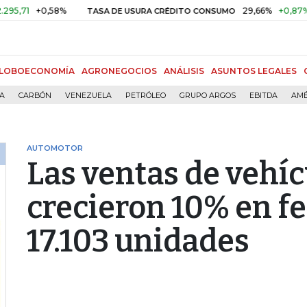
+0,58%
29,66%
+0,87%
+3,02
TASA DE USURA CRÉDITO CONSUMO
LOBOECONOMÍA
AGRONEGOCIOS
ANÁLISIS
ASUNTOS LEGALES
ÍA
CARBÓN
VENEZUELA
PETRÓLEO
GRUPO ARGOS
EBITDA
AMÉ
AUTOMOTOR
Las ventas de vehí
crecieron 10% en fe
17.103 unidades