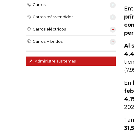
Carros
Ent
pri
Carros más vendidos
com
Carros eléctricos
per
Carros Híbridos
Al 
4.4
tie
Administre sus temas
(7.
En 
feb
4,1
202
Tam
31,