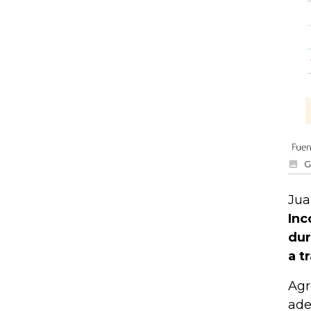
G
Jua
Inc
dur
a t
Agr
ade