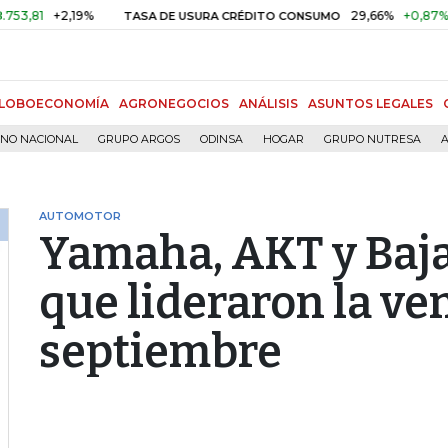
+2,19%
29,66%
+0,87%
+3,02%
TASA DE USURA CRÉDITO CONSUMO
LOBOECONOMÍA
AGRONEGOCIOS
ANÁLISIS
ASUNTOS LEGALES
RNO NACIONAL
GRUPO ARGOS
ODINSA
HOGAR
GRUPO NUTRESA
A
AUTOMOTOR
Yamaha, AKT y Baja
que lideraron la ve
septiembre