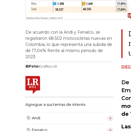
De acuerdo con la Andi y Fenalco, se
registraron 68.502 motocicletas nuevas en
Colombia, lo que representa una subida de
de 17,04% frente al mismo periodo de
2023.
Foto:
Gráfico LR
DIEG
De 
Emp
Com
Agregue a sus temas de interés
mot
de 
Andi
Las
Fenalco