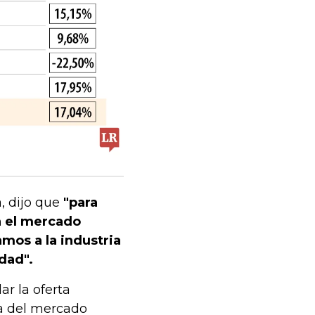
, dijo que
"para
n el mercado
amos a la industria
idad".
r la oferta
a del mercado