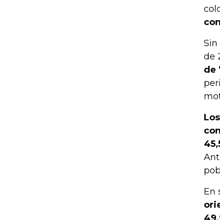
col
con
Sin
de 
de 
per
mot
Los
con
45,
Ant
pob
En 
ori
49,