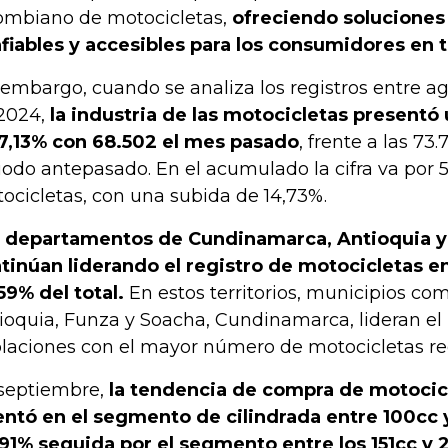
ombiano de motocicletas,
ofreciendo soluciones
fiables y accesibles para los consumidores en 
 embargo, cuando se analiza los registros entre a
2024,
la industria de las motocicletas presentó
7,13% con 68.502 el mes pasado
, frente a las 73
iodo antepasado. En el acumulado la cifra va por 
ocicletas, con una subida de 14,73%.
 departamentos de Cundinamarca, Antioquia y 
tinúan liderando el registro de motocicletas 
59% del total.
En estos territorios, municipios co
ioquia, Funza y Soacha, Cundinamarca, lideran el
laciones con el mayor número de motocicletas re
septiembre,
la tendencia de compra de motocic
entó en el segmento de cilindrada entre 100cc 
91% seguida por el segmento entre los 151cc y