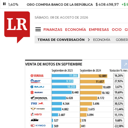
0%
$ 408.498,97
+$ 8.753,81
ORO COMPRA BANCO DE LA REPÚBLICA
SÁBADO, 08 DE AGOSTO DE 2026
FINANZAS
ECONOMÍA
EMPRESAS
OCIO
G
TEMAS DE CONVERSACIÓN
ECONOMÍA
GOBIE