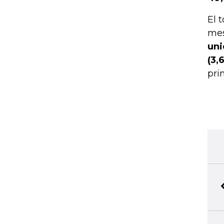
El 
mes
uni
(3,
pri