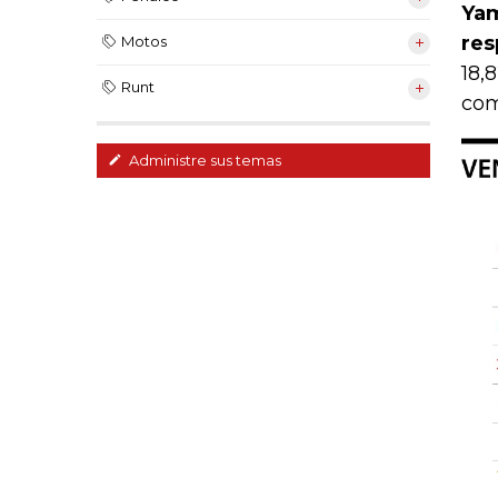
Yam
res
Motos
18,
Runt
com
Administre sus temas