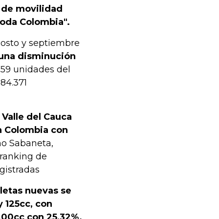
 de movilidad
toda Colombia".
gosto y septiembre
 una disminución
.759 unidades del
584.371
Valle del Cauca
en Colombia con
mo Sabaneta,
 ranking de
gistradas
letas nuevas se
y 125cc, con
 200cc con 25,32%.