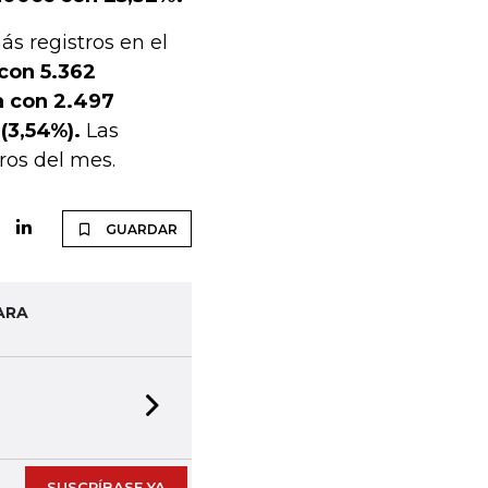
ás registros en el
 con 5.362
a con 2.497
(3,54%).
Las
ros del mes.
GUARDAR
ARA
Next slide
SUSCRÍBASE YA