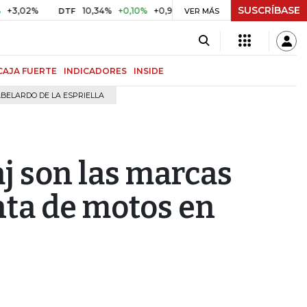
SUSCRÍBASE
10,34%
+0,10%
+0,98%
$ 416,96
+$ 0,05
+0,01%
DTF
UVR
VER MÁS
CAJA FUERTE
INDICADORES
INSIDE
BELARDO DE LA ESPRIELLA
j son las marcas
nta de motos en