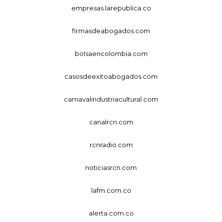
empresas.larepublica.co
firmasdeabogados.com
bolsaencolombia.com
casosdeexitoabogados.com
carnavalindustriacultural.com
canalrcn.com
rcnradio.com
noticiasrcn.com
lafm.com.co
alerta.com.co