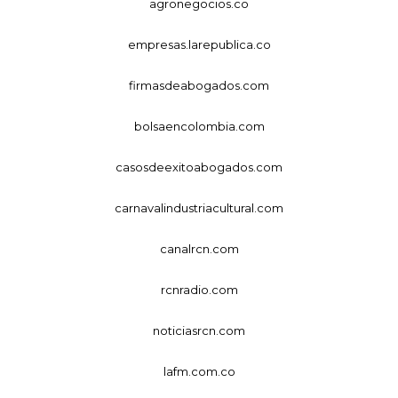
agronegocios.co
empresas.larepublica.co
firmasdeabogados.com
bolsaencolombia.com
casosdeexitoabogados.com
carnavalindustriacultural.com
canalrcn.com
rcnradio.com
noticiasrcn.com
lafm.com.co