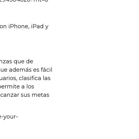
con iPhone, iPad y
anzas que de
 que además es fácil
rios, clasifica las
permite a los
lcanzar sus metas
e-your-