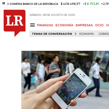
$ 408.498,97
+$ 8.753,81
+2,19%
MPRA BANCO DE LA REPÚBLICA
TA
SÁBADO, 08 DE AGOSTO DE 2026
FINANZAS
ECONOMÍA
EMPRESAS
OCIO
G
TEMAS DE CONVERSACIÓN
ECONOMÍA
GOBIE