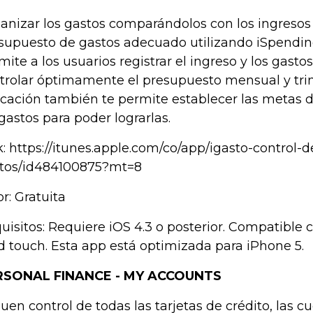
anizar los gastos comparándolos con los ingresos 
supuesto de gastos adecuado utilizando iSpending
mite a los usuarios registrar el ingreso y los gast
trolar óptimamente el presupuesto mensual y trim
icación también te permite establecer las metas d
 gastos para poder lograrlas.
k: https://itunes.apple.com/co/app/igasto-control-d
tos/id484100875?mt=8
or: Gratuita
uisitos: Requiere iOS 4.3 o posterior. Compatible 
d touch. Esta app está optimizada para iPhone 5.
RSONAL FINANCE - MY ACCOUNTS
buen control de todas las tarjetas de crédito, las 