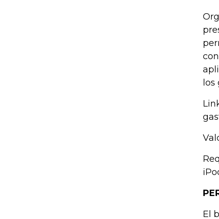
Org
pre
per
con
apl
los
Lin
gas
Val
Req
iPo
PE
El 