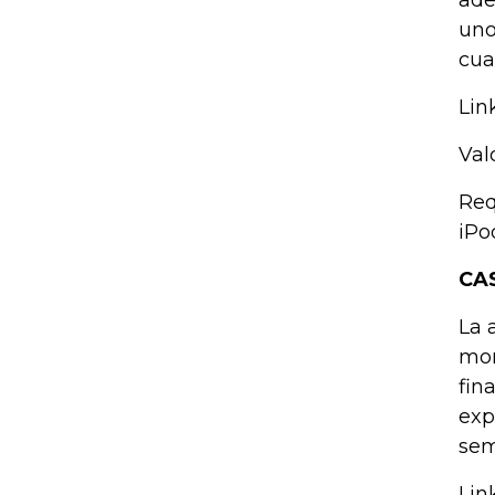
ade
uno
cua
Lin
Val
Req
iPo
CA
La 
mon
fin
exp
sem
Lin