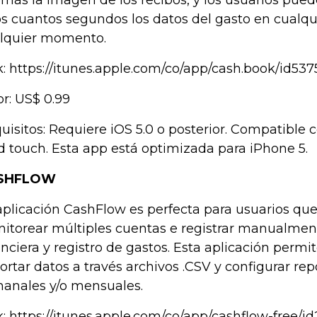
más la imagen de los recibos, y los usuarios pued
s cuantos segundos los datos del gasto en cualqui
lquier momento.
k: https://itunes.apple.com/co/app/cash.book/id53
or: US$ 0.99
uisitos: Requiere iOS 5.0 o posterior. Compatible 
d touch. Esta app está optimizada para iPhone 5.
SHFLOW
aplicación CashFlow es perfecta para usuarios qu
itorear múltiples cuentas e registrar manualmen
anciera y registro de gastos. Esta aplicación permit
ortar datos a través archivos .CSV y configurar repo
anales y/o mensuales.
k: https://itunes.apple.com/co/app/cashflow-free