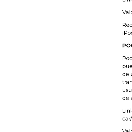
Val
Req
iPo
PO
Poc
pue
de 
tra
usu
de 
Lin
car
Val