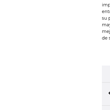
imp
ent
su 
may
mej
de 