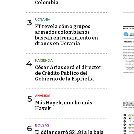
Colombia
3
UCRANIA
FT revela cómo grupos
armados colombianos
buscan entrenamiento en
drones en Ucrania
4
HACIENDA
César Arias será el director
de Crédito Público del
Gobierno de la Espriella
5
ANÁLISIS
Más Hayek, mucho más
Hayek
6
BOLSAS
El dólar cerró $21,81 a la baja