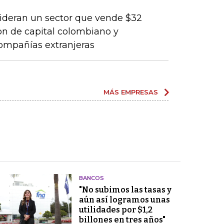
lideran un sector que vende $32
son de capital colombiano y
compañías extranjeras
MÁS EMPRESAS
BANCOS
"No subimos las tasas y
aún así logramos unas
utilidades por $1,2
billones en tres años"