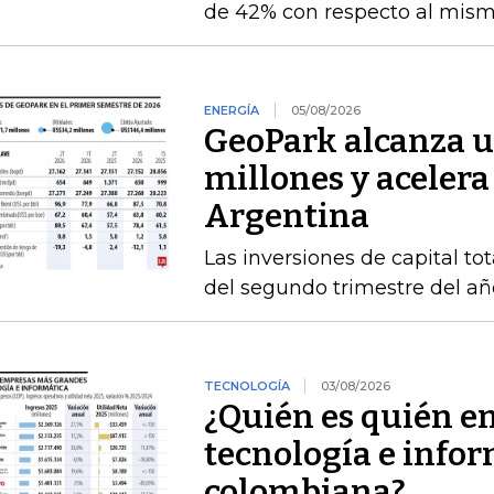
de 42% con respecto al mismo
ENERGÍA
05/08/2026
GeoPark alcanza u
millones y acelera
Argentina
Las inversiones de capital to
del segundo trimestre del añ
TECNOLOGÍA
03/08/2026
¿Quién es quién e
tecnología e infor
colombiana?