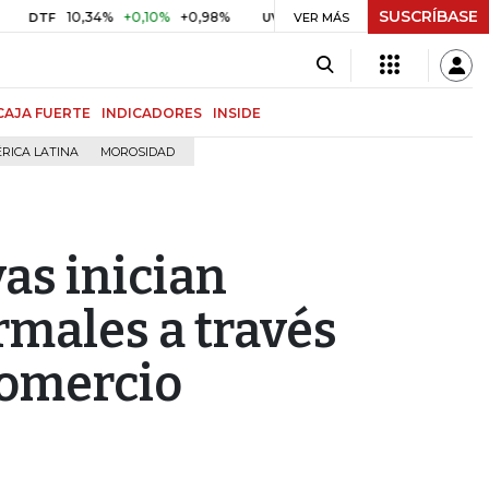
SUSCRÍBASE
10,34%
+0,10%
+0,98%
$ 416,86
+$ 0,05
+0,01%
UVR
VER MÁS
BITCOI
CAJA FUERTE
INDICADORES
INSIDE
RICA LATINA
MOROSIDAD
as inician
rmales a través
comercio