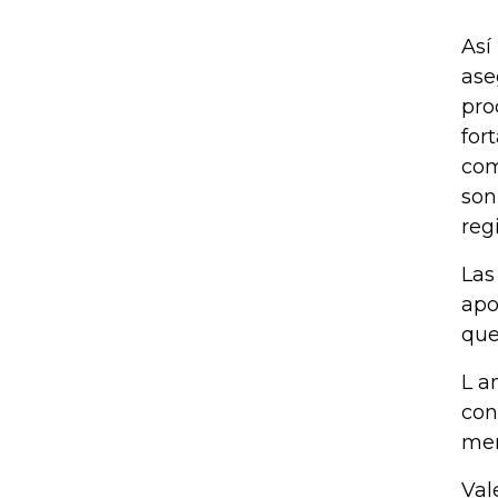
Así
ase
pro
for
com
son
reg
Las
apo
que
L a
con
mer
Val