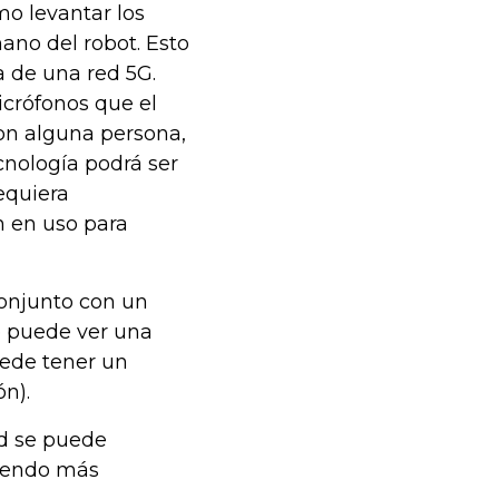
mo levantar los
ano del robot. Esto
ia de una red 5G.
crófonos que el
con alguna persona,
cnología podrá ser
equiera
n en uso para
onjunto con un
e puede ver una
uede tener un
n).
ad se puede
ciendo más