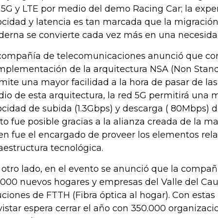
 5G y LTE por medio del demo Racing Car; la expe
ocidad y latencia es tan marcada que la migración
erna se convierte cada vez más en una necesida
compañía de telecomunicaciones anunció que co
implementación de la arquitectura NSA (Non Stand
mite una mayor facilidad a la hora de pasar de las
io de esta arquitectura, la red 5G permitirá una m
ocidad de subida (1.3Gbps) y descarga ( 80Mbps) 
oto fue posible gracias a la alianza creada de la m
en fue el encargado de proveer los elementos rela
raestructura tecnológica.
 otro lado, en el evento se anunció que la compañ
.000 nuevos hogares y empresas del Valle del Cau
uciones de FTTH (Fibra óptica al hogar). Con estas
istar espera cerrar el año con 350.000 organizaci