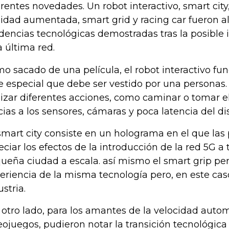
erentes novedades. Un robot interactivo, smart city,
lidad aumentada, smart grid y racing car fueron a
dencias tecnológicas demostradas tras la posible 
a última red.
o sacado de una película, el robot interactivo f
je especial que debe ser vestido por una personas
lizar diferentes acciones, como caminar o tomar 
cias a los sensores, cámaras y poca latencia del dis
smart city consiste en un holograma en el que las
eciar los efectos de la introducción de la red 5G a
ueña ciudad a escala. así mismo el smart grip per
eriencia de la misma tecnología pero, en este cas
ustria.
 otro lado, para los amantes de la velocidad autom
eojuegos, pudieron notar la transición tecnológica 