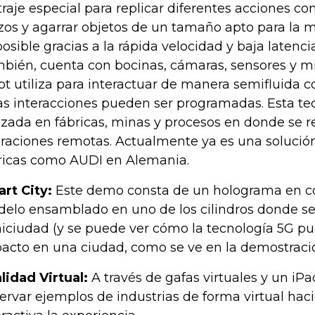
traje especial para replicar diferentes acciones co
zos y agarrar objetos de un tamaño apto para la m
posible gracias a la rápida velocidad y baja latenc
bién, cuenta con bocinas, cámaras, sensores y mi
ot utiliza para interactuar de manera semifluida 
as interacciones pueden ser programadas. Esta te
lizada en fábricas, minas y procesos en donde se r
raciones remotas. Actualmente ya es una solució
ricas como AUDI en Alemania.
rt City:
Este demo consta de un holograma en c
elo ensamblado en uno de los cilindros donde s
iciudad (y se puede ver cómo la tecnología 5G p
acto en una ciudad, como se ve en la demostració
lidad Virtual:
A través de gafas virtuales y un iP
ervar ejemplos de industrias de forma virtual ha