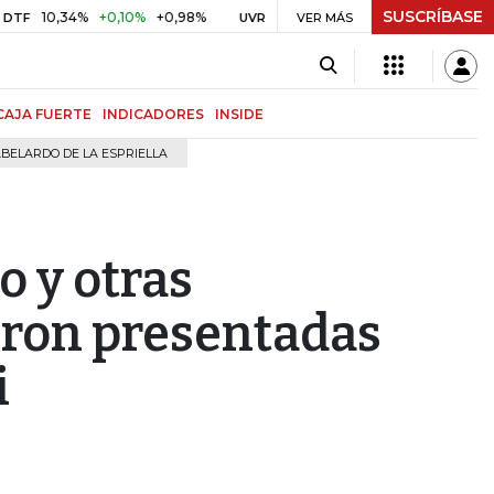
SUSCRÍBASE
,34%
+0,10%
+0,98%
$ 416,96
+$ 0,05
+0,01%
U
UVR
VER MÁS
BITCOIN
CAJA FUERTE
INDICADORES
INSIDE
BELARDO DE LA ESPRIELLA
o y otras
eron presentadas
i