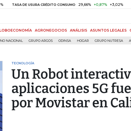
29,66%
+0,87%
+3,02%
10
ASA DE USURA CRÉDITO CONSUMO
DTF
LOBOECONOMÍA
AGRONEGOCIOS
ANÁLISIS
ASUNTOS LEGALES
RNO NACIONAL
GRUPO ARGOS
ODINSA
HOGAR
GRUPO NUTRESA
A
TECNOLOGÍA
Un Robot interactiv
aplicaciones 5G fu
por Movistar en Cal