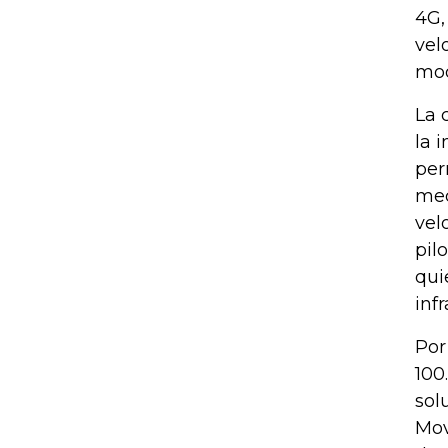
4G,
vel
mod
La 
la 
per
med
vel
pil
qui
inf
Por
100
sol
Mov