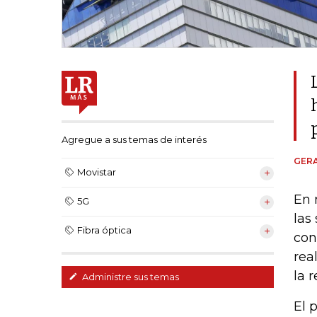
Agregue a sus temas de interés
GER
Movistar
En 
5G
las
Fibra óptica
con
rea
la 
Administre sus temas
El 