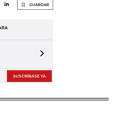
GUARDAR
ARA
Next slide
SUSCRÍBASE YA