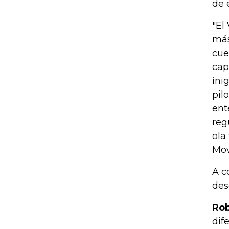
de 
"El
más
cue
cap
ini
pil
ent
reg
ola
Mov
A c
des
Rob
dif