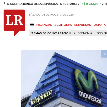
$ 408.498,97
+$ 8.753,81
+2,19%
MPRA BANCO DE LA REPÚBLICA
T
SÁBADO, 08 DE AGOSTO DE 2026
FINANZAS
ECONOMÍA
EMPRESAS
OCIO
G
TEMAS DE CONVERSACIÓN
ECONOMÍA
GOBIE