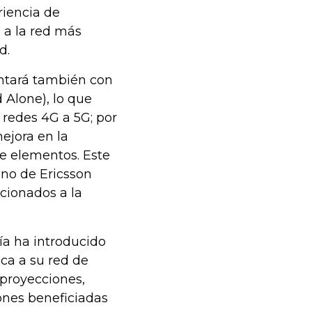
riencia de
 a la red más
d.
ntará también con
 Alone), lo que
 redes 4G a 5G; por
ejora en la
de elementos. Este
ano de Ericsson
cionados a la
ía ha introducido
ca a su red de
 proyecciones,
ones beneficiadas