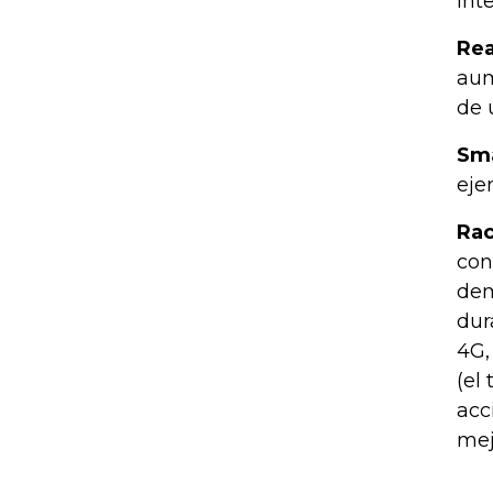
int
Rea
aum
de 
Sma
eje
Rac
con
dem
dur
4G,
(el
acc
mej