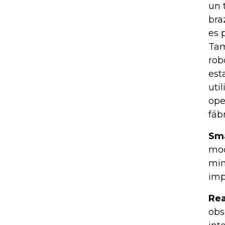
un 
bra
es 
Tam
rob
est
uti
ope
fáb
Sma
mod
min
imp
Rea
obs