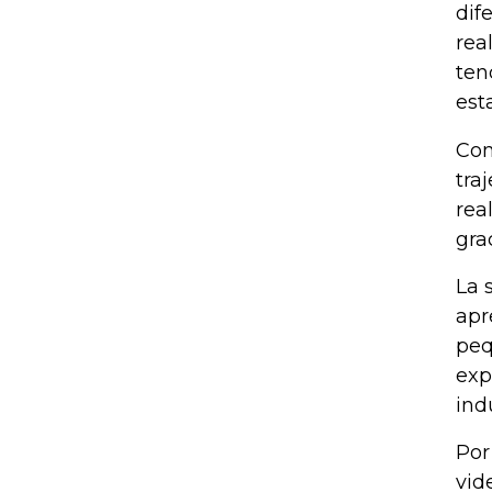
dif
rea
ten
est
Com
tra
rea
gra
La 
apr
peq
exp
ind
Por
vid