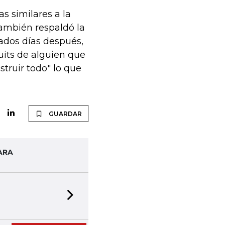
 similares a la
también respaldó la
nados días después,
tuits de alguien que
ruir todo" lo que
GUARDAR
ARA
Next slide