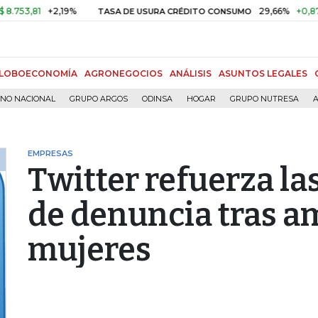
81
+2,19%
29,66%
+0,87%
+3,
TASA DE USURA CRÉDITO CONSUMO
LOBOECONOMÍA
AGRONEGOCIOS
ANÁLISIS
ASUNTOS LEGALES
RNO NACIONAL
GRUPO ARGOS
ODINSA
HOGAR
GRUPO NUTRESA
A
EMPRESAS
Twitter refuerza l
de denuncia tras a
mujeres