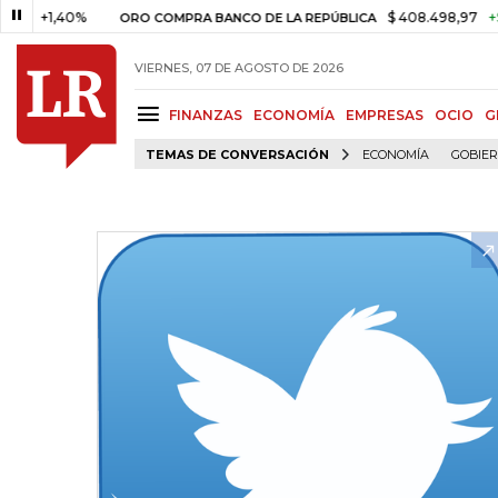
1,40%
$ 408.498,97
+$ 8.753,
ORO COMPRA BANCO DE LA REPÚBLICA
VIERNES, 07 DE AGOSTO DE 2026
FINANZAS
ECONOMÍA
EMPRESAS
OCIO
G
TEMAS DE CONVERSACIÓN
ECONOMÍA
GOBIE