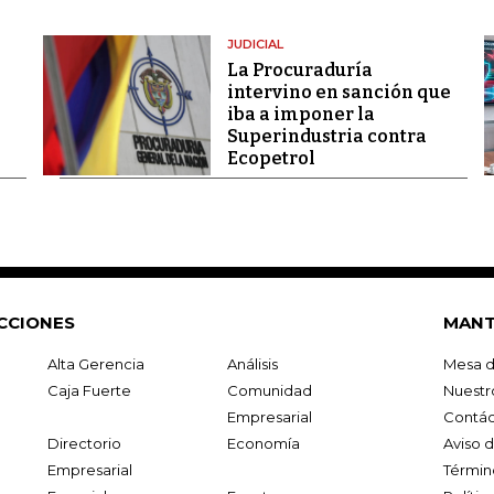
JUDICIAL
La Procuraduría
intervino en sanción que
iba a imponer la
Superindustria contra
Ecopetrol
CCIONES
MANT
Alta Gerencia
Análisis
Mesa d
Caja Fuerte
Comunidad
Nuestr
Empresarial
Contác
Directorio
Economía
Aviso 
Empresarial
Términ