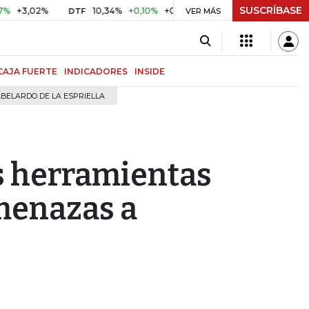
SUSCRÍBASE
02%
10,34%
+0,10%
+0,98%
$ 416,96
+$ 0,05
+0,01
DTF
UVR
VER MÁS
CAJA FUERTE
INDICADORES
INSIDE
BELARDO DE LA ESPRIELLA
as herramientas
menazas a