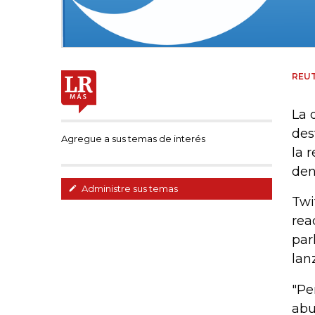
REU
La 
des
Agregue a sus temas de interés
la 
den
Administre sus temas
Twi
rea
par
lan
"Pe
abu