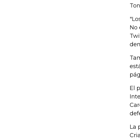
Ton
"Lo
No 
Twi
den
Tam
est
pág
El 
Int
Car
def
La 
Cri