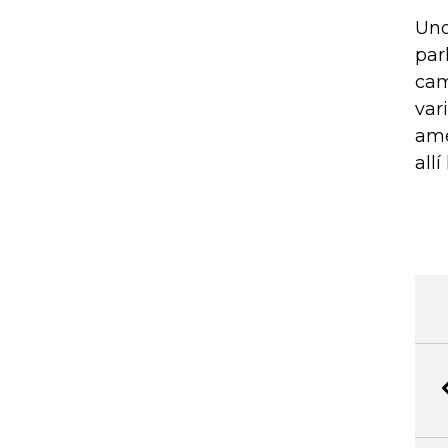
Uno
par
cam
var
ame
allí