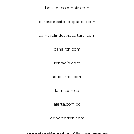
bolsaencolombia.com
casosdeexitoabogados.com
carnavalindustriacultural.com
canalrcn.com
rcnradio.com
noticiasrcn.com
lafm.com.co
alerta.com.co
deportesrcn.com
Organización Ardila Lülle - oal.com.co