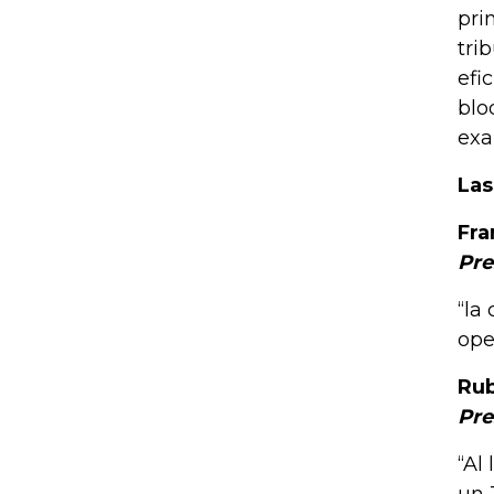
pri
tri
efi
blo
exa
Las
Fra
Pre
“la
ope
Rub
Pre
“Al