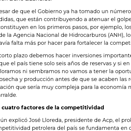
esar de que el Gobierno ya ha tomado un número
idas, que están contribuyendo a atenuar el golpe 
constituyen en los primeros pasos, por ejemplo, lo
de la Agencia Nacional de Hidrocarburos (ANH), lo
avía falta más por hacer para fortalecer la competi
 corto plazo debemos hacer inversiones important
que el país tiene solo seis años de reservas y si 
loramos ni sembramos no vamos a tener la oport
cosecha y producción antes de que se acaben las r
uación que sería muy compleja para la economía na
arralde.
 cuatro factores de la competitividad
ún explicó José Lloreda, presidente de Acp, el pr
petitividad petrolera del país se fundamenta en cu