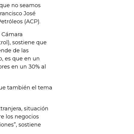
a que no seamos
Francisco José
etróleos (ACP).
la Cámara
ol), sostiene que
ende de las
ro, es que en un
ores en un 30% al
que también el tema
tranjera, situación
re los negocios
iones”, sostiene