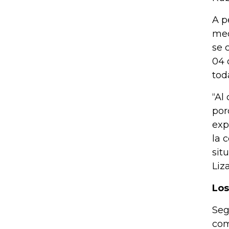
A p
med
se 
04 
tod
“Al
por
exp
la 
sit
Liz
Los
Seg
com