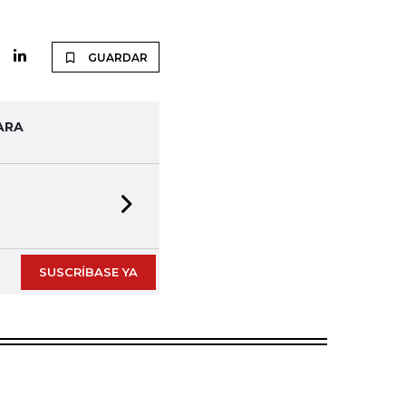
GUARDAR
ARA
Next slide
rmato digital
SUSCRÍBASE YA