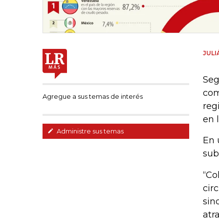
JULI
Seg
com
Agregue a sus temas de interés
reg
en 
Administre sus temas
En 
su
“Co
cir
sin
atr