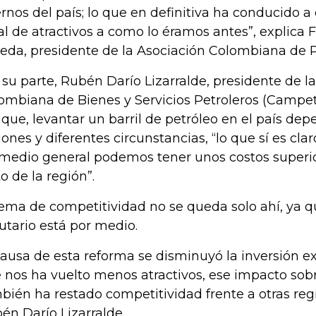
ernos del país; lo que en definitiva ha conducido 
al de atractivos a como lo éramos antes”, explica 
reda, presidente de la Asociación Colombiana de P
 su parte, Rubén Darío Lizarralde, presidente de 
ombiana de Bienes y Servicios Petroleros (Campetr
que, levantar un barril de petróleo en el país dep
iones y diferentes circunstancias, “lo que sí es cla
medio general podemos tener unos costos superi
to de la región”.
tema de competitividad no se queda solo ahí, ya 
butario está por medio.
causa de esta reforma se disminuyó la inversión ex
 nos ha vuelto menos atractivos, ese impacto sob
bién ha restado competitividad frente a otras reg
én Darío Lizarralde.