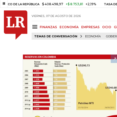
$ 408.498,97
+$ 8.753,81
+2,19%
E LA REPÚBLICA
TASA DE USURA 
VIERNES, 07 DE AGOSTO DE 2026
FINANZAS
ECONOMÍA
EMPRESAS
OCIO
G
TEMAS DE CONVERSACIÓN
ECONOMÍA
GOBIE