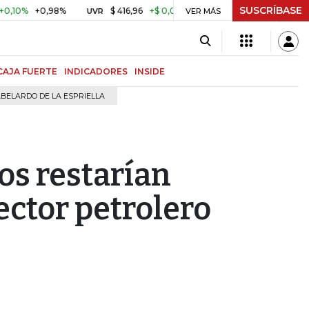
SUSCRÍBASE
+0,98%
$ 416,96
+$ 0,05
+0,01%
US$ 64.442,80
UVR
VER MÁS
BITCOIN
CAJA FUERTE
INDICADORES
INSIDE
BELARDO DE LA ESPRIELLA
os restarían
ector petrolero