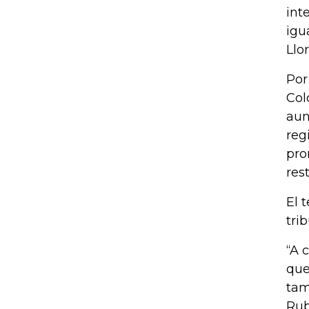
int
igu
Llo
Por
Col
aun
reg
pro
res
El 
tri
“A 
que
tam
Rub