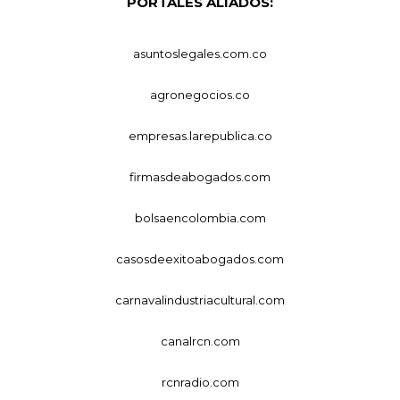
PORTALES ALIADOS:
asuntoslegales.com.co
agronegocios.co
empresas.larepublica.co
firmasdeabogados.com
bolsaencolombia.com
casosdeexitoabogados.com
carnavalindustriacultural.com
canalrcn.com
rcnradio.com