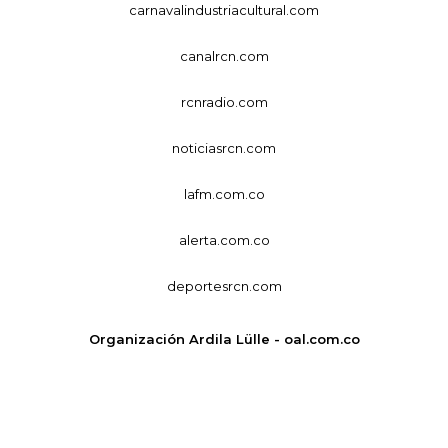
carnavalindustriacultural.com
canalrcn.com
rcnradio.com
noticiasrcn.com
lafm.com.co
alerta.com.co
deportesrcn.com
Organización Ardila Lülle - oal.com.co