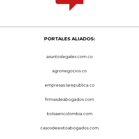
PORTALES ALIADOS:
asuntoslegales.com.co
agronegocios.co
empresas.larepublica.co
firmasdeabogados.com
bolsaencolombia.com
casosdeexitoabogados.com