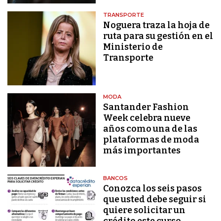
TRANSPORTE
Noguera traza la hoja de
ruta para su gestión en el
Ministerio de
Transporte
MODA
Santander Fashion
Week celebra nueve
años como una de las
plataformas de moda
más importantes
BANCOS
Conozca los seis pasos
que usted debe seguir si
quiere solicitar un
crédito este curso