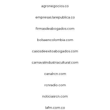
agronegocios.co
empresas.larepublica.co
firmasdeabogados.com
bolsaencolombia.com
casosdeexitoabogados.com
carnavalindustriacultural.com
canalrcn.com
rcnradio.com
noticiasrcn.com
lafm.com.co