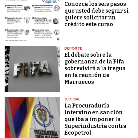
Conozca los seis pasos
que usted debe seguir si
quiere solicitar un
crédito este curso
DEPORTE
El debate sobre la
gobernanza de la Fifa
sobrevivirá a la tregua
en la reunión de
Marruecos
JUDICIAL
La Procuraduría
intervino en sanción
que iba a imponer la
Superindustria contra
Ecopetrol