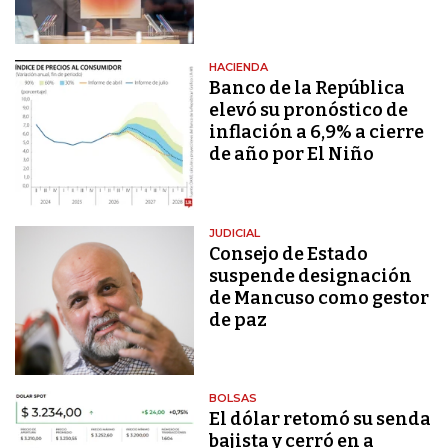
HACIENDA
Banco de la República
elevó su pronóstico de
inflación a 6,9% a cierre
de año por El Niño
JUDICIAL
Consejo de Estado
suspende designación
de Mancuso como gestor
de paz
BOLSAS
El dólar retomó su senda
bajista y cerró en a