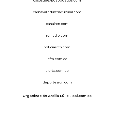
casosdeexitoabogados.com
carnavalindustriacultural.com
canalrcn.com
rcnradio.com
noticiasrcn.com
lafm.com.co
alerta.com.co
deportesrcn.com
Organización Ardila Lülle - oal.com.co