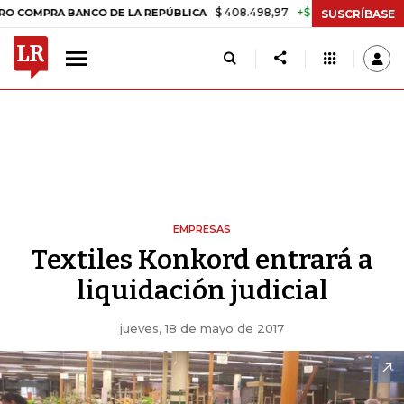
$ 408.498,97
+$ 8.753,81
+2,19%
RA BANCO DE LA REPÚBLICA
TA
SUSCRÍBASE
EMPRESAS
Textiles Konkord entrará a
liquidación judicial
jueves, 18 de mayo de 2017