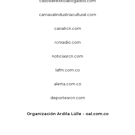
casosdeexitoabogados.com
carnavalindustriacultural.com
canalrcn.com
rcnradio.com
noticiasrcn.com
lafm.com.co
alerta.com.co
deportesrcn.com
Organización Ardila Lülle - oal.com.co