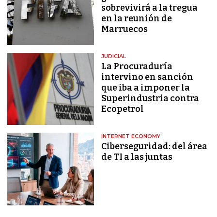
sobrevivirá a la tregua
en la reunión de
Marruecos
JUDICIAL
La Procuraduría
intervino en sanción
que iba a imponer la
Superindustria contra
Ecopetrol
INTERNET ECONOMY
Ciberseguridad: del área
de TI a las juntas